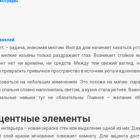
сессуары
анелей
т, – задача, знакомая многим. Иногда дом начинает казаться ус
 а мелкие изъяны только раздражают глаз. Возникает стойкое 
нт нет ни времени, ни средств. Между тем свежий взгляд, н
 превратить привычное пространство в источник уюта и вдохнове
роваться на небольших изменениях. Это похоже на магию: пара
я спальня словно наполнилась светом, а кухня стала уютнее. Важ
иальные навыки тут не обязательны. Главное – желание об
кцентные элементы
интерьера – новая окраска стен или выделение одной из них. Да
й слой краски мгновенно освежает комнату. Для акцента дост