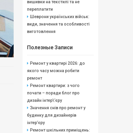
вишивки на текстилі та не
переплатити
Шеврони українських військ:
види, значення та особливості
виготовлення
Полезные Записи
Ремонт у квартирі 2026: до
якого часу можна робити
ремонт
Ремонт квартири: з чого
почати – поради блог про
дизайн інтер\’єру
Значення снів про ремонт у
будинку для дизайнерів
інтер’єру
Ремонт шкільних приміщень: