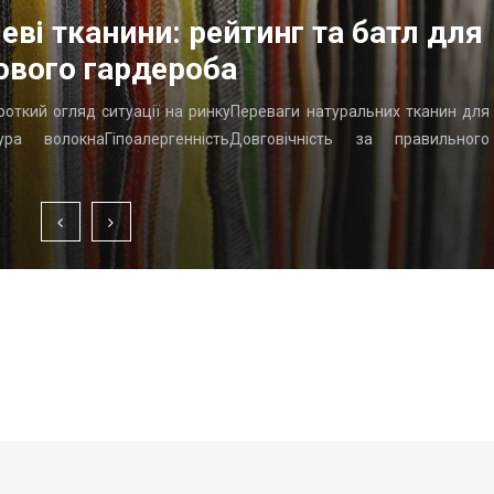
еві тканини: рейтинг та батл для
ового гардероба
ороткий огляд ситуації на ринкуПереваги натуральних тканин для
ра волокнаГіпоалергенністьДовговічність за правильного