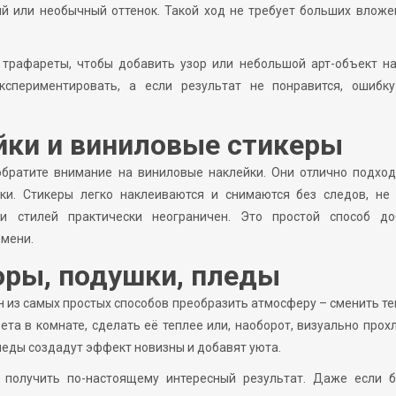
ый или необычный оттенок. Такой ход не требует больших вложе
трафареты, чтобы добавить узор или небольшой арт-объект на
спериментировать, а если результат не понравится, ошибку
йки и виниловые стикеры
обратите внимание на виниловые наклейки. Они отлично подхо
ки. Стикеры легко наклеиваются и снимаются без следов, не 
 и стилей практически неограничен. Это простой способ до
емени.
оры, подушки, пледы
н из самых простых способов преобразить атмосферу – сменить те
та в комнате, сделать её теплее или, наоборот, визуально прох
пледы создадут эффект новизны и добавят уюта.
ы получить по-настоящему интересный результат. Даже если 