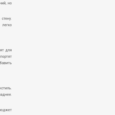
ний, но
 стену.
 легко
дят для
портят
бавить
кстиль.
ладнее.
бюджет