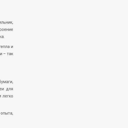
льник,
троение
ка.
тепла и
и – так
бумаги,
еи для
и легко
 опыта,