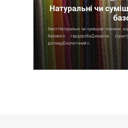
ОП
Натуральні чи суміш
баз
го начать
Зміст:Натуральні чи сумішеві тканини: к
вень: ТОП
базового гардеробаДихаюча структу
доглядуЕкологічний с…