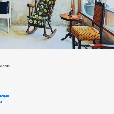
 words
икеры
ды