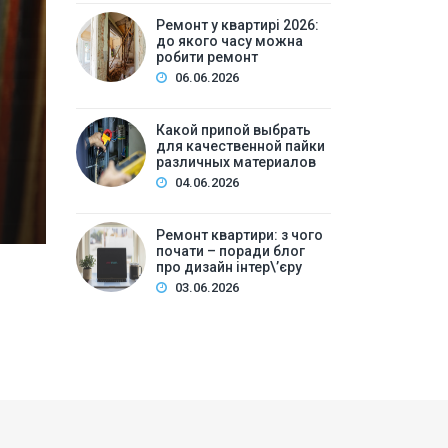
Ремонт у квартирі 2026: 
Ремонт у квартирі 2026:
до якого часу можна
ре
робити ремонт
06.06.2026
Зміст:Часові рамки ремонтних робіт у квартирі: щ
робіт та обладнанняЛегкий косметичний ремонтКа
Какой припой выбрать
для качественной пайки
вечірній часКори…
различных материалов
04.06.2026
Ремонт квартири: з чого
почати – поради блог
про дизайн інтер\’єру
03.06.2026