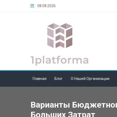
Skip
08.08.2026
to
content
Главная
Блог
О Нашей Организации
Варианты Бюджетного
Больших Затрат