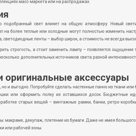
ллекциях масс-маркета или на распродажах.
ия
о подобранный свет влияет на общую атмосферу. Новый свети
п на более теплые или холодные могут полностью изменить нас
, светодиодные ленты – выбор широк, а стоимость не всегда высо
рить строгость, а стоит заменить лампу – появляется ощущение 
несколько дополнительных источников света разной интенсивност
и оригинальные аксессуары
 но и выгодно. Попробуйте сделать настенные панно из ткани или 
ршки или оформить полку из оставшихся досок. Бюджетные ид
работке старых вещей – винтажные рамки, банки, ретро-коробк
ы: макраме, декупаж, плетение из бумаги. Даже не имея большого
и или рабочей зоны.