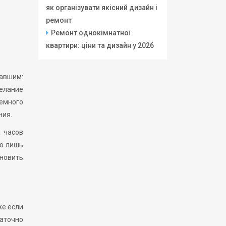
як організувати якісний дизайн і
ремонт
Ремонт однокімнатної
квартири: ціни та дизайн у 2026
тавшим:
желание
емного
ния.
 часов
но лишь
новить
же если
аточно