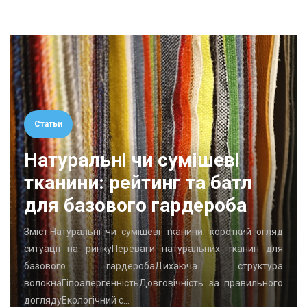
Статьи
Натуральні чи сумішеві
тканини: рейтинг та батл
для базового гардероба
Зміст:Натуральні чи сумішеві тканини: короткий огляд
ситуації на ринкуПереваги натуральних тканин для
базового гардеробаДихаюча структура
волокнаГіпоалергенністьДовговічність за правильного
доглядуЕкологічний с…