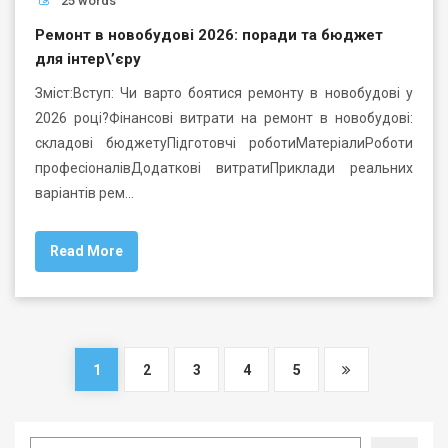
25 words
Ремонт в новобудові 2026: поради та бюджет
для інтер\’єру
Зміст:Вступ: Чи варто боятися ремонту в новобудові у
2026 році?Фінансові витрати на ремонт в новобудові:
складові бюджетуПідготовчі роботиМатеріалиРоботи
професіоналівДодаткові витратиПриклади реальних
варіантів рем…
Read More
1
2
3
4
5
Search