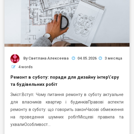
By
Светлана Алексеева
04.05.2026
3 месяца
4 words
Ремонт в суботу: поради для дизайну інтер\’єру
та будівельних робіт
Зміст:Вступ: Чому питання ремонту в суботу актуальне
для власників квартир і будинківПравові аспекти
ремонту в суботу: що говорить законЧасові обмеження
на проведення шумних робітМісцеві правила та
ухвалиОсобливост…