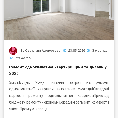
By
Светлана Алексеева
23.05.2026
3 месяца
29 words
Ремонт однокімнатної квартири: ціни та дизайн у
2026
Зміст:Вступ: Чому питання затрат на ремонт
однокімнатної квартири актуальне сьогодніСкладові
вартості ремонту однокімнатної квартириПриклад
бюджету ремонту «економ»Середній сегмент: комфорт і
якістьПреміум-клас: д…