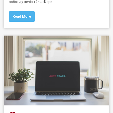
роботи у вечірній часКори…
Read More