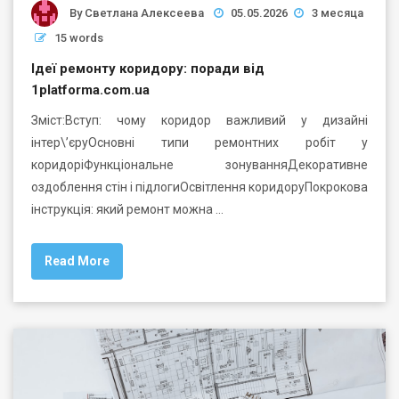
By
Светлана Алексеева
05.05.2026
3 месяца
15 words
Ідеї ремонту коридору: поради від
1platforma.com.ua
Зміст:Вступ: чому коридор важливий у дизайні
інтер\’єруОсновні типи ремонтних робіт у
коридоріФункціональне зонуванняДекоративне
оздоблення стін і підлогиОсвітлення коридоруПокрокова
інструкція: який ремонт можна …
Read More