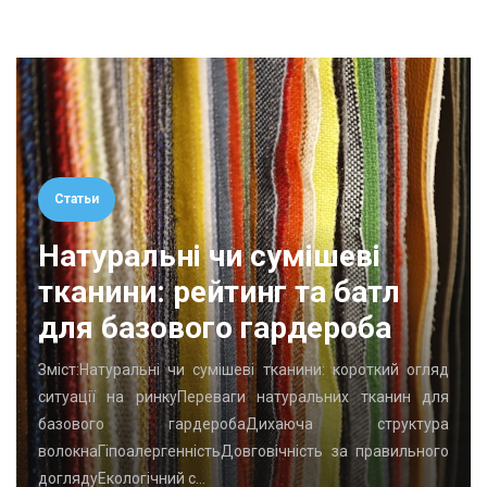
Статьи
Натуральні чи сумішеві
тканини: рейтинг та батл
для базового гардероба
Зміст:Натуральні чи сумішеві тканини: короткий огляд
ситуації на ринкуПереваги натуральних тканин для
базового гардеробаДихаюча структура
волокнаГіпоалергенністьДовговічність за правильного
доглядуЕкологічний с…