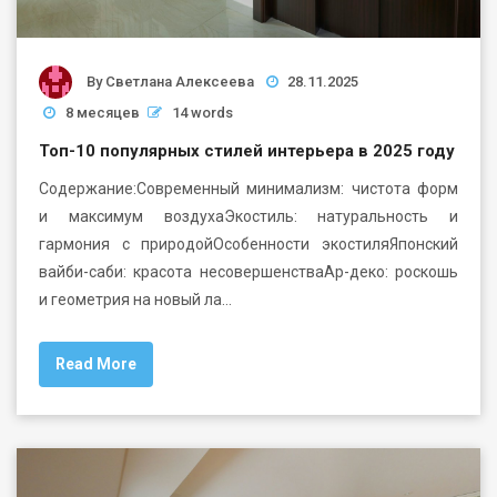
By
Светлана Алексеева
28.11.2025
8 месяцев
14 words
Топ-10 популярных стилей интерьера в 2025 году
Содержание:Современный минимализм: чистота форм
и максимум воздухаЭкостиль: натуральность и
гармония с природойОсобенности экостиляЯпонский
вайби-саби: красота несовершенстваАр-деко: роскошь
и геометрия на новый ла…
Read More