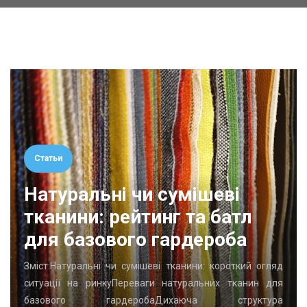
Статьи
Натуральні чи сумішеві
тканини: рейтинг та батл
для базового гардероба
Зміст:Натуральні чи сумішеві тканини: короткий огляд
ситуації на ринкуПереваги натуральних тканин для
базового гардеробаДихаюча структура