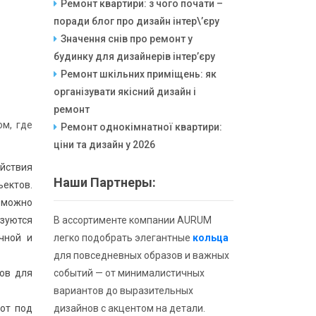
Ремонт квартири: з чого почати –
поради блог про дизайн інтер\’єру
Значення снів про ремонт у
будинку для дизайнерів інтер’єру
Ремонт шкільних приміщень: як
організувати якісний дизайн і
ремонт
ом, где
Ремонт однокімнатної квартири:
ціни та дизайн у 2026
йствия
Наши Партнеры:
ектов.
 можно
зуются
В ассортименте компании AURUM
чной и
легко подобрать элегантные
кольца
для повседневных образов и важных
ов для
событий — от минималистичных
вариантов до выразительных
от под
дизайнов с акцентом на детали.