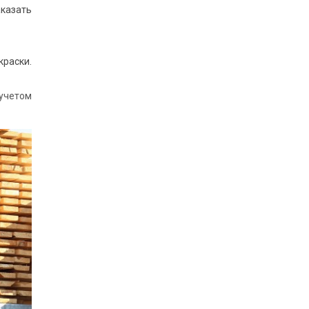
казать
краски.
учетом