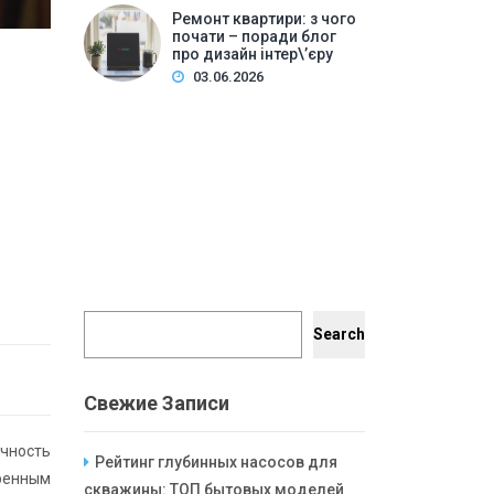
Ремонт квартири: з чого
почати – поради блог
про дизайн інтер\’єру
03.06.2026
Search
Search
Свежие Записи
ечность
Рейтинг глубинных насосов для
еренным
скважины: ТОП бытовых моделей