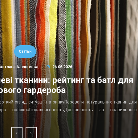
Статьи
ветлана Алексеева
26.06.2026
еві тканини: рейтинг та батл для
ового гардероба
ороткий огляд ситуації на ринкуПереваги натуральних тканин для
ра волокнаГіпоалергенністьДовговічність за правильного