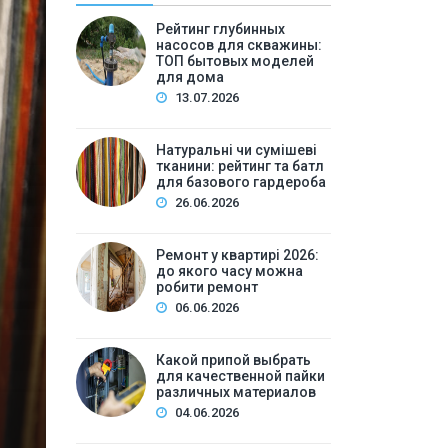
Рейтинг глубинных
насосов для скважины:
ТОП бытовых моделей
для дома
13.07.2026
Натуральні чи сумішеві
тканини: рейтинг та батл
Полезн
для базового гардероба
26.06.2026
By
Светлана А
Ремонт у квартирі 2026: 
Ремонт у квартирі 2026:
до якого часу можна
ре
робити ремонт
06.06.2026
Зміст:Часові рамки ремонтних робіт у квартирі: щ
робіт та обладнанняЛегкий косметичний ремонтКа
Какой припой выбрать
для качественной пайки
вечірній часКори…
различных материалов
04.06.2026