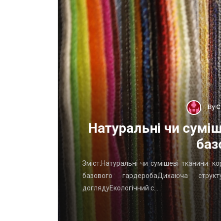
By
С
ОП
Натуральні чи суміш
баз
го начать
Зміст:Натуральні чи сумішеві тканини: к
вень: ТОП
базового гардеробаДихаюча структу
доглядуЕкологічний с…