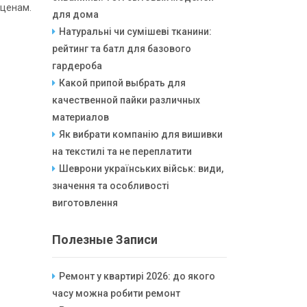
ценам.
для дома
Натуральні чи сумішеві тканини:
рейтинг та батл для базового
гардероба
Какой припой выбрать для
качественной пайки различных
материалов
Як вибрати компанію для вишивки
на текстилі та не переплатити
Шеврони українських військ: види,
значення та особливості
виготовлення
Полезные Записи
Ремонт у квартирі 2026: до якого
часу можна робити ремонт