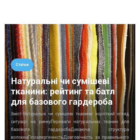
Статьи
Натуральні чи сумішеві
тканини: рейтинг та батл
для базового гардероба
Зміст:Натуральні чи сумішеві тканини: короткий огляд
ситуації на ринкуПереваги натуральних тканин для
базового гардеробаДихаюча структура
волокнаГіпоалергенністьДовговічність за правильного