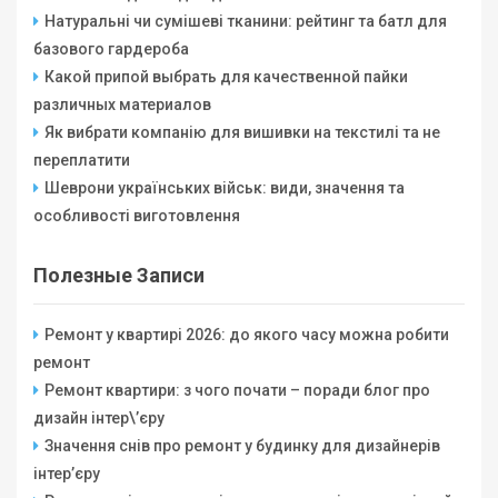
Натуральні чи сумішеві тканини: рейтинг та батл для
базового гардероба
Какой припой выбрать для качественной пайки
различных материалов
Як вибрати компанію для вишивки на текстилі та не
переплатити
Шеврони українських військ: види, значення та
особливості виготовлення
Полезные Записи
Ремонт у квартирі 2026: до якого часу можна робити
ремонт
Ремонт квартири: з чого почати – поради блог про
дизайн інтер\’єру
Значення снів про ремонт у будинку для дизайнерів
інтер’єру