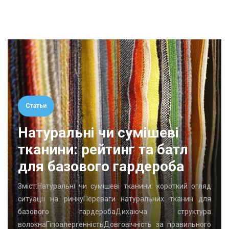
Статьи
Натуральні чи сумішеві
тканини: рейтинг та батл
для базового гардероба
Зміст:Натуральні чи сумішеві тканини: короткий огляд
ситуації на ринкуПереваги натуральних тканин для
базового гардеробаДихаюча структура
волокнаГіпоалергенністьДовговічність за правильного