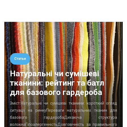
Статьи
Натуральні чи сумішеві
тканини: рейтинг та батл
для базового гардероба
Зміст:Натуральні чи сумішеві тканини: короткий огляд
ситуації на ринкуПереваги натуральних тканин для
базового гардеробаДихаюча структура
волокнаГіпоалергенністьДовговічність за правильного