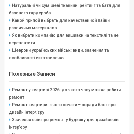
Натуральні чи сумішеві тканини: рейтинг та батл для
базового гардероба
Какой припой выбрать для качественной пайки
различных материалов
Як вибрати компанію для вишивки на текстилі та не
переплатити
Шеврони українських військ: види, значення та
особливості виготовлення
Полезные Записи
Ремонт у квартирі 2026: до якого часу можна робити
ремонт
Ремонт квартири: з чого почати – поради блог про
дизайн інтер\’єру
Значення снів про ремонт у будинку для дизайнерів
інтер’єру