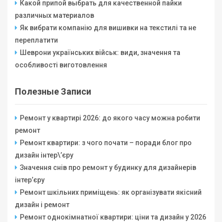
Какой припой выбрать для качественной пайки
различных материалов
Як вибрати компанію для вишивки на текстилі та не
переплатити
Шеврони українських військ: види, значення та
особливості виготовлення
Полезные Записи
Ремонт у квартирі 2026: до якого часу можна робити
ремонт
Ремонт квартири: з чого почати – поради блог про
дизайн інтер\’єру
Значення снів про ремонт у будинку для дизайнерів
інтер’єру
Ремонт шкільних приміщень: як організувати якісний
дизайн і ремонт
Ремонт однокімнатної квартири: ціни та дизайн у 2026