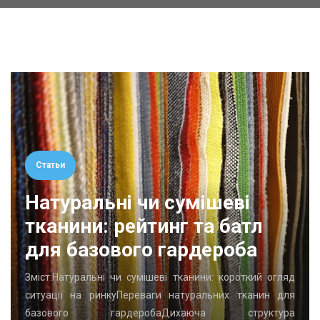
Статьи
Натуральні чи сумішеві
тканини: рейтинг та батл
для базового гардероба
Зміст:Натуральні чи сумішеві тканини: короткий огляд
ситуації на ринкуПереваги натуральних тканин для
базового гардеробаДихаюча структура