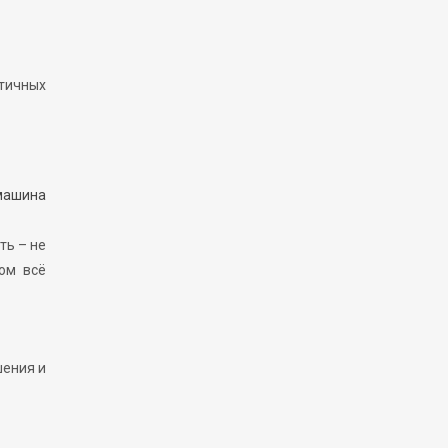
ктичных
машина
ть – не
ом всё
шения и