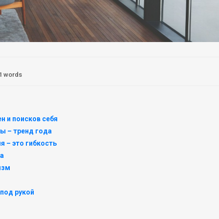
1 words
н и поисков себя
ы – тренд года
я – это гибкость
та
изм
 под рукой