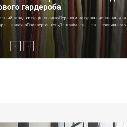
ового гардероба
ороткий огляд ситуації на ринкуПереваги натуральних тканин для
ра волокнаГіпоалергенністьДовговічність за правильного