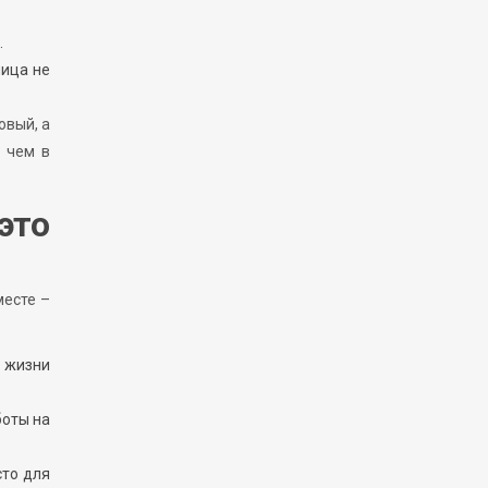
.
ница не
овый, а
, чем в
это
месте –
 жизни
боты на
сто для