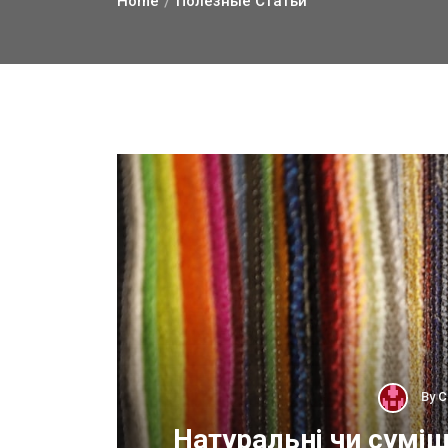
Home
Полезные Статьи
By
С
ОП
Натуральні чи суміш