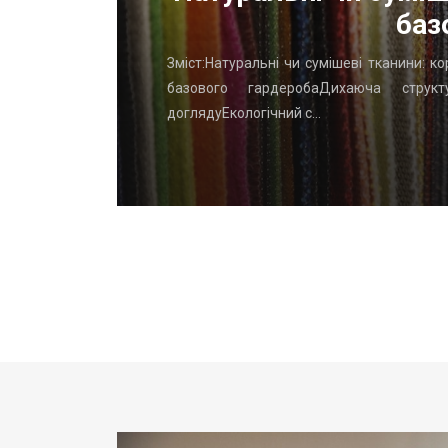
баз
го начать
Зміст:Натуральні чи сумішеві тканини: к
вень: ТОП
базового гардеробаДихаюча структу
доглядуЕкологічний с…