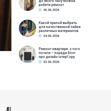
до якого часу можна
ре
робити ремонт
06.06.2026
Зміст:Часові рамки ремонтних робіт у квартирі: щ
робіт та обладнанняЛегкий косметичний ремонтКа
Какой припой выбрать
для качественной пайки
вечірній часКори…
различных материалов
04.06.2026
Ремонт квартири: з чого
почати – поради блог
про дизайн інтер\’єру
03.06.2026