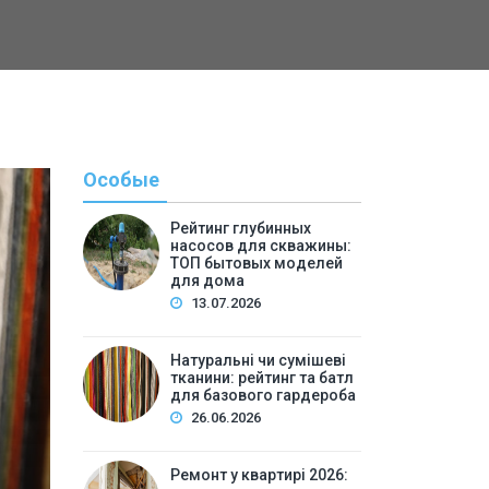
Особые
Рейтинг глубинных
насосов для скважины:
ТОП бытовых моделей
для дома
13.07.2026
Натуральні чи сумішеві
тканини: рейтинг та батл
Полезн
для базового гардероба
26.06.2026
By
Светлана А
Ремонт у квартирі 2026: 
Ремонт у квартирі 2026: