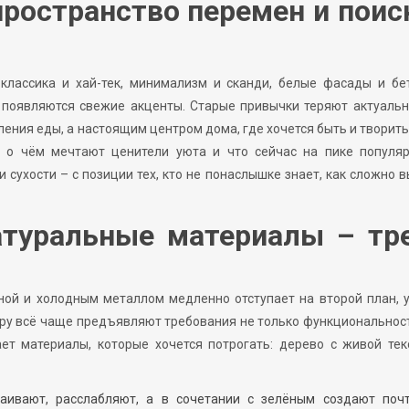
пространство перемен и поис
 классика и хай-тек, минимализм и сканди, белые фасады и бе
 появляются свежие акценты. Старые привычки теряют актуальн
ления еды, а настоящим центром дома, где хочется быть и творить
, о чём мечтают ценители уюта и что сейчас на пике популяр
 сухости – с позиции тех, кто не понаслышке знает, как сложно 
атуральные материалы – тр
ной и холодным металлом медленно отступает на второй план, 
еру всё чаще предъявляют требования не только функциональност
ет материалы, которые хочется потрогать: дерево с живой тек
аивают, расслабляют, а в сочетании с зелёным создают почт