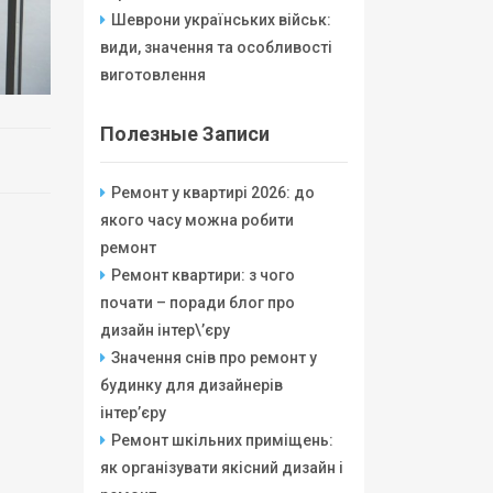
Шеврони українських військ:
види, значення та особливості
виготовлення
Полезные Записи
Ремонт у квартирі 2026: до
якого часу можна робити
ремонт
Ремонт квартири: з чого
почати – поради блог про
дизайн інтер\’єру
Значення снів про ремонт у
будинку для дизайнерів
інтер’єру
Ремонт шкільних приміщень:
як організувати якісний дизайн і