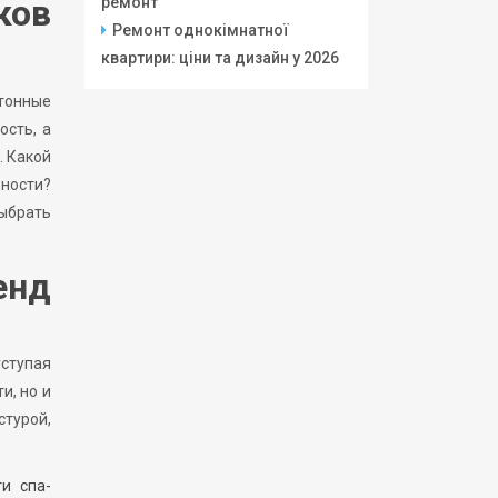
ков
ремонт
Ремонт однокімнатної
квартири: ціни та дизайн у 2026
тонные
ость, а
. Какой
ности?
выбрать
енд
уступая
и, но и
стурой,
и спа-