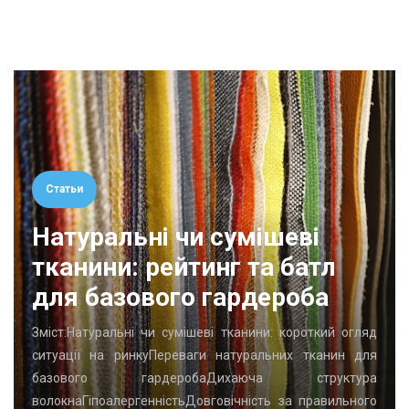
Статьи
Натуральні чи сумішеві
тканини: рейтинг та батл
для базового гардероба
Зміст:Натуральні чи сумішеві тканини: короткий огляд
ситуації на ринкуПереваги натуральних тканин для
базового гардеробаДихаюча структура
волокнаГіпоалергенністьДовговічність за правильного