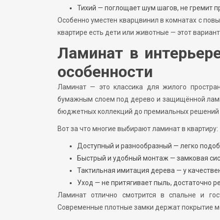
Тихий — поглощает шум шагов, не гремит п
Особенно уместен кварцвинил в комнатах с повыш
квартире есть дети или животные — этот вариан
Ламинат в интерьер
особенности
Ламинат — это классика для жилого простран
бумажным слоем под дерево и защищённой лами
бюджетных коллекций до премиальных решений с
Вот за что многие выбирают ламинат в квартиру:
Доступный и разнообразный — легко подобр
Быстрый и удобный монтаж — замковая сис
Тактильная имитация дерева — у качествен
Уход — не притягивает пыль, достаточно ре
Ламинат отлично смотрится в спальне и гост
Современные плотные замки держат покрытие мо