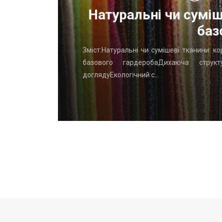
ОП
Натуральні чи суміш
баз
го начать
Зміст:Натуральні чи сумішеві тканини: к
вень: ТОП
базового гардеробаДихаюча структу
доглядуЕкологічний с…