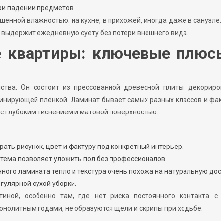
ри падении предметов.
енной влажностью: на кухне, в прихожей, иногда даже в санузле.
т выдержит ежедневную суету без потери внешнего вида.
е квартиры: ключевые плюс
ства. Он состоит из прессованной древесной плиты, декориро
нирующей плёнкой. Ламинат бывает самых разных классов и фак
 глубоким тиснением и матовой поверхностью.
ать рисунок, цвет и фактуру под конкретный интерьер.
тема позволяет уложить пол без профессионалов.
ного ламината тепло и текстура очень похожа на натуральную дос
гулярной сухой уборки.
иной, особенно там, где нет риска постоянного контакта с 
нолитным годами, не образуются щели и скрипы при ходьбе.