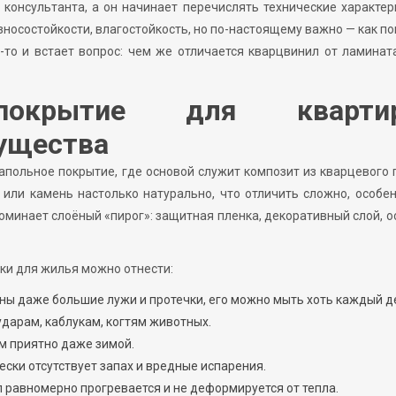
 консультанта, а он начинает перечислять технические характер
зносостойкости, влагостойкость, но по-настоящему важно — как п
-то и встает вопрос: чем же отличается кварцвинил от ламинат
 покрытие для кварти
мущества
польное покрытие, где основой служит композит из кварцевого 
или камень настолько натурально, что отличить сложно, особе
оминает слоёный «пирог»: защитная пленка, декоративный слой, о
ки для жилья можно отнести:
ны даже большие лужи и протечки, его можно мыть хоть каждый д
ударам, каблукам, когтям животных.
м приятно даже зимой.
ски отсутствует запах и вредные испарения.
 равномерно прогревается и не деформируется от тепла.