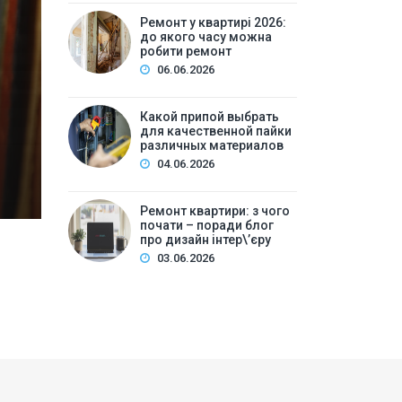
Ремонт у квартирі 2026: 
Ремонт у квартирі 2026:
до якого часу можна
ре
робити ремонт
06.06.2026
Зміст:Часові рамки ремонтних робіт у квартирі: щ
робіт та обладнанняЛегкий косметичний ремонтКа
Какой припой выбрать
для качественной пайки
вечірній часКори…
различных материалов
04.06.2026
Ремонт квартири: з чого
почати – поради блог
про дизайн інтер\’єру
03.06.2026