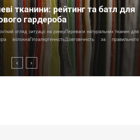
еві тканини: рейтинг та батл для
ового гардероба
ороткий огляд ситуації на ринкуПереваги натуральних тканин для
ра волокнаГіпоалергенністьДовговічність за правильного