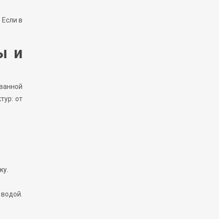
 Если в
ы и
ванной
тур: от
ку.
водой.