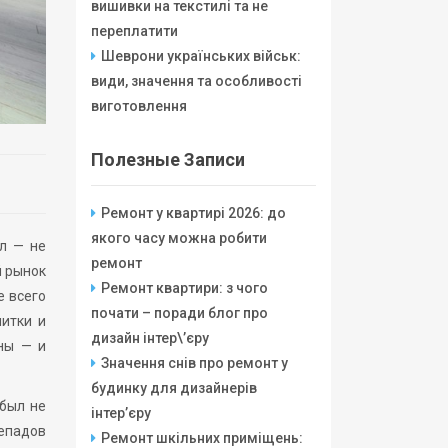
вишивки на текстилі та не
переплатити
Шеврони українських військ:
види, значення та особливості
виготовлення
Полезные Записи
Ремонт у квартирі 2026: до
якого часу можна робити
л — не
ремонт
й рынок
Ремонт квартири: з чого
е всего
почати – поради блог про
литки и
дизайн інтер\’єру
ны — и
Значення снів про ремонт у
будинку для дизайнерів
 был не
інтер’єру
епадов
Ремонт шкільних приміщень: