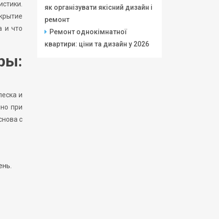
истики.
як організувати якісний дизайн і
окрытие
ремонт
а и что
Ремонт однокімнатної
квартири: ціни та дизайн у 2026
ры:
песка и
нно при
снова с
ень.