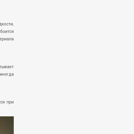
дкости,
 боится
ериала
итывает
иногда
тся при