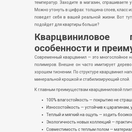
температур. Заходите в магазин, спрашиваете у
Можно утонуть в цифрах: толщина слоев, класс и
поведет себя в вашей реальной жизни. Вот тут
подойдет для квартиры больше?
Кварцвиниловое
особенности и преи
Современный кварцвинил — это многослойное на
полимеров. Внешне он часто имитирует дерево 
хорошем тиснении. По структуре кварцвинил нап
минеральной крошкой и стабилизирующий слой.
К главным преимуществам кварцвиниловой плит
100% влагостойкость — покрытию не страш
Износостойкость — устойчив к царапинам, 
Теплый и мягкий на ощупь — ходить босико
Экологичность новых коллекций — практиче
Совместимость с теплым полом — материал