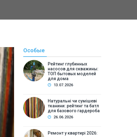
Особые
Рейтинг глубинных
насосов для скважины:
ТОП бытовых моделей
для дома
13.07.2026
Натуральні чи сумішеві
тканини: рейтинг та батл
Полезн
для базового гардероба
26.06.2026
By
Светлана А
Ремонт у квартирі 2026: 
Ремонт у квартирі 2026: