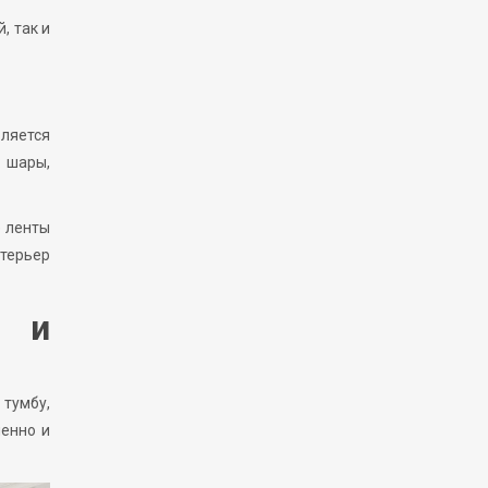
, так и
вляется
: шары,
е ленты
нтерьер
о и
 тумбу,
менно и