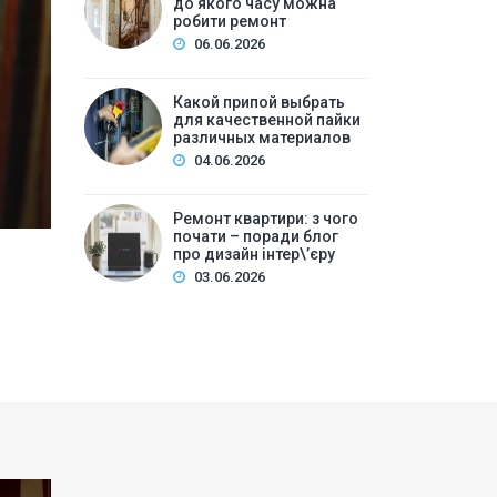
до якого часу можна
ре
робити ремонт
06.06.2026
Зміст:Часові рамки ремонтних робіт у квартирі: щ
робіт та обладнанняЛегкий косметичний ремонтКа
Какой припой выбрать
для качественной пайки
вечірній часКори…
различных материалов
04.06.2026
Ремонт квартири: з чого
почати – поради блог
про дизайн інтер\’єру
03.06.2026