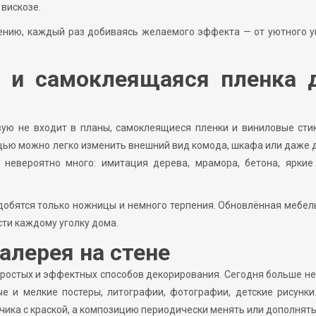
 вискозе.
оению, каждый раз добиваясь желаемого эффекта — от уютного 
 и самоклеящаяся пленка 
овую не входит в планы, самоклеящиеся пленки и виниловые ст
щью можно легко изменить внешний вид комода, шкафа или даже 
 невероятно много: имитация дерева, мрамора, бетона, яркие
адобятся только ножницы и немного терпения. Обновлённая мебел
ти каждому уголку дома.
алерея на стене
простых и эффектных способов декорирования. Сегодня больше н
ые и мелкие постеры, литографии, фотографии, детские рисунк
ика с краской, а композицию периодически менять или дополнять