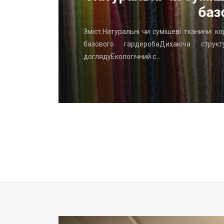
баз
го начать
Зміст:Натуральні чи сумішеві тканини: к
вень: ТОП
базового гардеробаДихаюча структу
доглядуЕкологічний с…