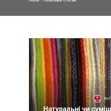
Home
Полезные Статьи
By
С
ОП
Натуральні чи суміш