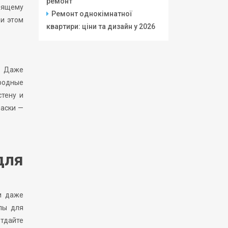
ремонт
оящему
Ремонт однокімнатної
ри этом
квартири: ціни та дизайн у 2026
. Даже
родные
стену и
раски —
для
и даже
лы для
отдайте