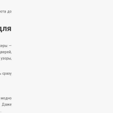
уюта до
для
икеры —
дверей,
 узоры,
ь сразу
е модно
и. Даже
.