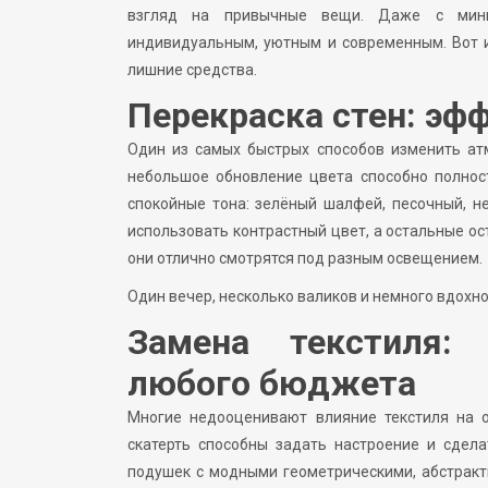
взгляд на привычные вещи. Даже с мини
индивидуальным, уютным и современным. Вот и
лишние средства.
Перекраска стен: эф
Один из самых быстрых способов изменить ат
небольшое обновление цвета способно полнос
спокойные тона: зелёный шалфей, песочный, н
использовать контрастный цвет, а остальные о
они отлично смотрятся под разным освещением.
Один вечер, несколько валиков и немного вдохн
Замена текстиля:
любого бюджета
Многие недооценивают влияние текстиля на 
скатерть способны задать настроение и сдел
подушек с модными геометрическими, абстракт