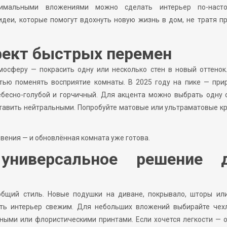
мальными вложениями можно сделать интерьер по-наст
деи, которые помогут вдохнуть новую жизнь в дом, не тратя п
фект быстрых перемен
мосферу — покрасить одну или несколько стен в новый оттенок
тью поменять восприятие комнаты. В 2025 году на пике — при
ебесно-голубой и горчичный. Для акцента можно выбрать одну 
ставить нейтральными. Попробуйте матовые или ультраматовые к
овения — и обновлённая комната уже готова.
 универсальное решение 
общий стиль. Новые подушки на диване, покрывало, шторы ил
ать интерьер свежим. Для небольших вложений выбирайте чех
ными или флористическими принтами. Если хочется легкости — 