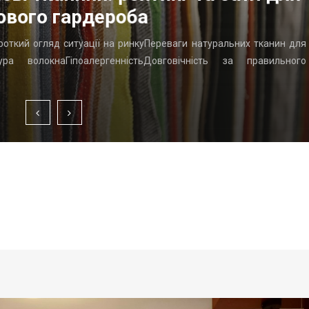
ового гардероба
ороткий огляд ситуації на ринкуПереваги натуральних тканин для
ра волокнаГіпоалергенністьДовговічність за правильного