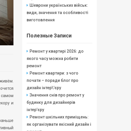
Шеврони українських військ:
види, значення та особливості
виготовлення
Полезные Записи
Ремонт у квартирі 2026: до
якого часу можна робити
ремонт
Ремонт квартири: з чого
почати – поради блог про
 живём.
дизайн інтер\’єру
очется
Значення снів про ремонт у
а самом
будинку для дизайнерів
екору и
інтер’єру
Ремонт шкільних приміщень:
раньше
як організувати якісний дизайн і
ативный