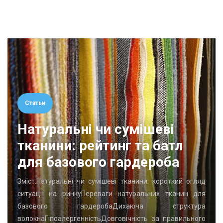
Статьи
Натуральні чи сумішеві
тканини: рейтинг та батл
для базового гардероба
Зміст:Натуральні чи сумішеві тканини: короткий огляд
ситуації на ринкуПереваги натуральних тканин для
базового гардеробаДихаюча структура
волокнаГіпоалергенністьДовговічність за правильного