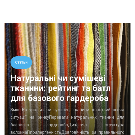
Статьи
Натуральні чи сумішеві
тканини: рейтинг та батл
для базового гардероба
Зміст:Натуральні чи сумішеві тканини: короткий огляд
ситуації на ринкуПереваги натуральних тканин для
базового гардеробаДихаюча структура
волокнаГіпоалергенністьДовговічність за правильного