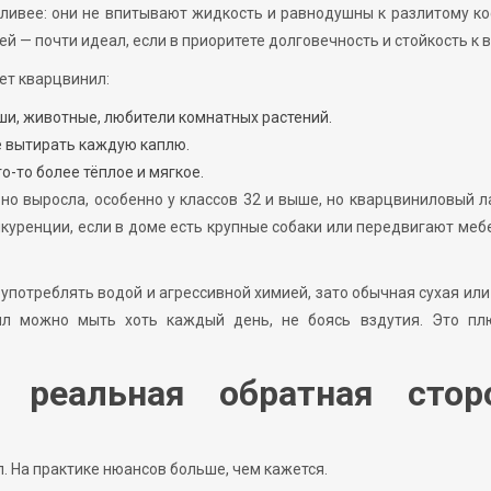
ливее: они не впитывают жидкость и равнодушны к разлитому к
й — почти идеал, если в приоритете долговечность и стойкость к в
ет кварцвинил:
ши, животные, любители комнатных растений.
е вытирать каждую каплю.
о-то более тёплое и мягкое.
но выросла, особенно у классов 32 и выше, но кварцвиниловый 
онкуренции, если в доме есть крупные собаки или передвигают меб
употреблять водой и агрессивной химией, зато обычная сухая или
ил можно мыть хоть каждый день, не боясь вздутия. Это пл
 реальная обратная стор
л. На практике нюансов больше, чем кажется.