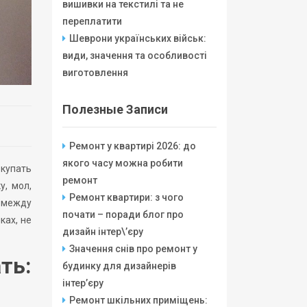
вишивки на текстилі та не
переплатити
Шеврони українських військ:
види, значення та особливості
виготовлення
Полезные Записи
Ремонт у квартирі 2026: до
якого часу можна робити
окупать
ремонт
у, мол,
Ремонт квартири: з чого
л между
почати – поради блог про
ках, не
дизайн інтер\’єру
Значення снів про ремонт у
ть:
будинку для дизайнерів
інтер’єру
Ремонт шкільних приміщень: