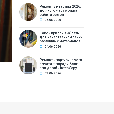
Ремонт у квартирі 2026: 
Ремонт у квартирі 2026:
до якого часу можна
ре
робити ремонт
06.06.2026
Зміст:Часові рамки ремонтних робіт у квартирі: щ
робіт та обладнанняЛегкий косметичний ремонтКа
Какой припой выбрать
для качественной пайки
вечірній часКори…
различных материалов
04.06.2026
Ремонт квартири: з чого
почати – поради блог
про дизайн інтер\’єру
03.06.2026