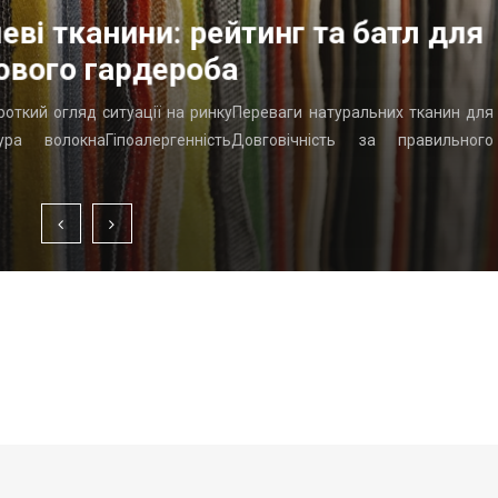
еві тканини: рейтинг та батл для
ового гардероба
ороткий огляд ситуації на ринкуПереваги натуральних тканин для
ра волокнаГіпоалергенністьДовговічність за правильного