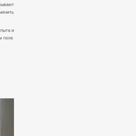
бывают
менить
опыта и
м поле.