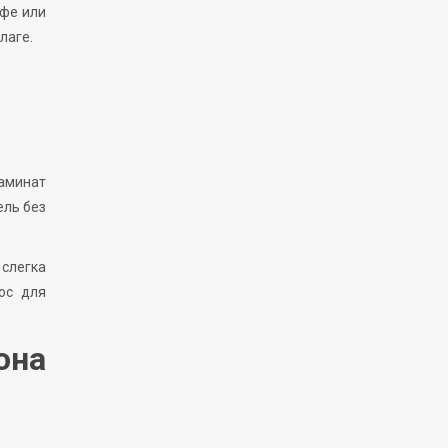
офе или
лаге.
ламинат
ель без
 слегка
юс для
она