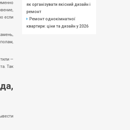
 именно
як організувати якісний дизайн і
овение,
ремонт
но если
Ремонт однокімнатної
квартири: ціни та дизайн у 2026
камень,
 полам,
етили —
та. Так
да,
вывести