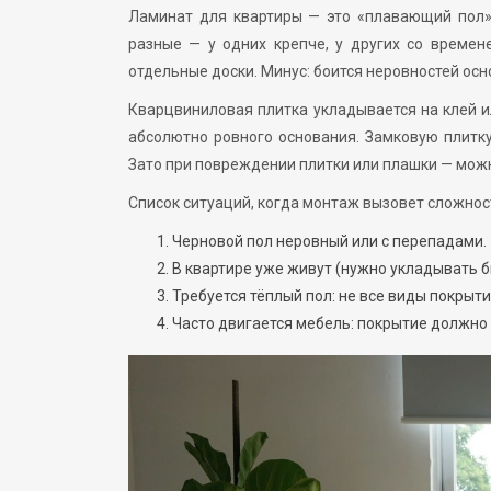
Ламинат для квартиры — это «плавающий пол»
разные — у одних крепче, у других со време
отдельные доски. Минус: боится неровностей ос
Кварцвиниловая плитка укладывается на клей и
абсолютно ровного основания. Замковую плитку,
Зато при повреждении плитки или плашки — можн
Список ситуаций, когда монтаж вызовет сложнос
Черновой пол неровный или с перепадами.
В квартире уже живут (нужно укладывать б
Требуется тёплый пол: не все виды покрыт
Часто двигается мебель: покрытие должно 