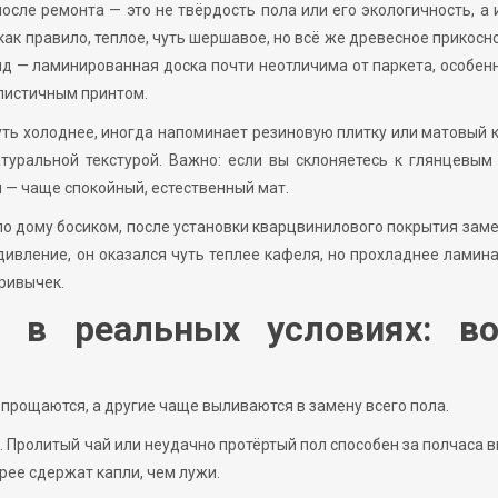
после ремонта — это не твёрдость пола или его экологичность, а
 как правило, теплое, чуть шершавое, но всё же древесное прикосн
ид — ламинированная доска почти неотличима от паркета, особен
листичным принтом.
уть холоднее, иногда напоминает резиновую плитку или матовый 
туральной текстурой. Важно: если вы склоняетесь к глянцевым
 — чаще спокойный, естественный мат.
 по дому босиком, после установки кварцвинилового покрытия зам
дивление, он оказался чуть теплее кафеля, но прохладнее ламина
привычек.
 в реальных условиях: во
 прощаются, а другие чаще выливаются в замену всего пола.
. Пролитый чай или неудачно протёртый пол способен за полчаса 
рее сдержат капли, чем лужи.