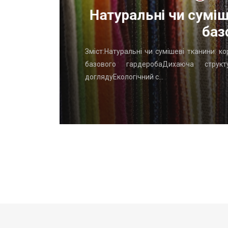
ОП
Натуральні чи суміш
баз
го начать
Зміст:Натуральні чи сумішеві тканини: к
вень: ТОП
базового гардеробаДихаюча структу
доглядуЕкологічний с…