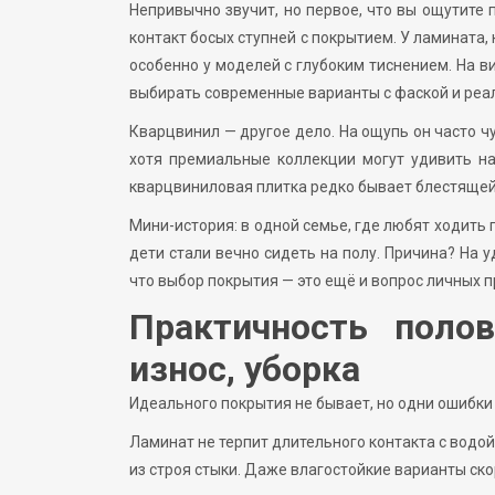
Непривычно звучит, но первое, что вы ощутите 
контакт босых ступней с покрытием. У ламината,
особенно у моделей с глубоким тиснением. На в
выбирать современные варианты с фаской и реа
Кварцвинил — другое дело. На ощупь он часто ч
хотя премиальные коллекции могут удивить на
кварцвиниловая плитка редко бывает блестящей
Мини-история: в одной семье, где любят ходить
дети стали вечно сидеть на полу. Причина? На у
что выбор покрытия — это ещё и вопрос личных 
Практичность полов
износ, уборка
Идеального покрытия не бывает, но одни ошибки
Ламинат не терпит длительного контакта с водой
из строя стыки. Даже влагостойкие варианты ско