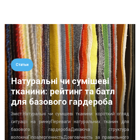
Статьи
Натуральні чи сумішеві
тканини: рейтинг та батл
для базового гардероба
Зміст:Натуральні чи сумішеві тканини: короткий огляд
ситуації на ринкуПереваги натуральних тканин для
базового гардеробаДихаюча структура
волокнаГіпоалергенністьДовговічність за правильного