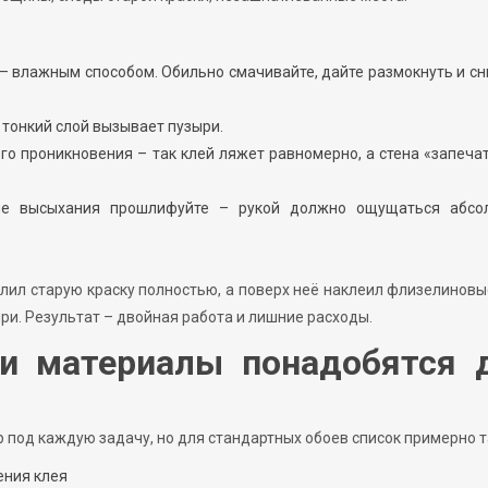
– влажным способом. Обильно смачивайте, дайте размокнуть и с
 тонкий слой вызывает пузыри.
го проникновения – так клей ляжет равномерно, а стена «запеча
ле высыхания прошлифуйте – рукой должно ощущаться абсо
лил старую краску полностью, а поверх неё наклеил флизелиновы
ыри. Результат – двойная работа и лишние расходы.
и материалы понадобятся 
под каждую задачу, но для стандартных обоев список примерно т
ения клея