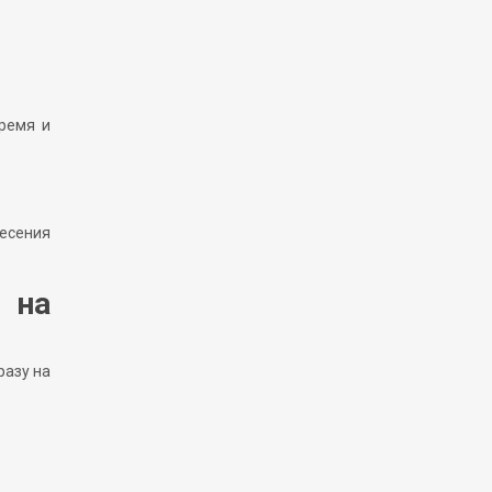
время и
несения
 на
разу на