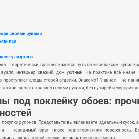
боев своими руками
появился
расоту надолго
ев… Теоретически, процесс кажется чуть ли не релаксом: купил к
 вуаля, интерьер свежий, дом уютный. На практике всё иначе:
то проступают следы старой отделки. Знакомо? Главное – не пани
 можно сделать красиво своими руками, без пузырей и сюрпризов
ны под поклейку обоев: проч
ностей
покупки рулонов. Представьте: вы вклеиваете идеальный кусок, а
на – невидимый враг: плохо подготовленная поверхность. Вс
рещины, следы старой краски, незашпатлеванные места.