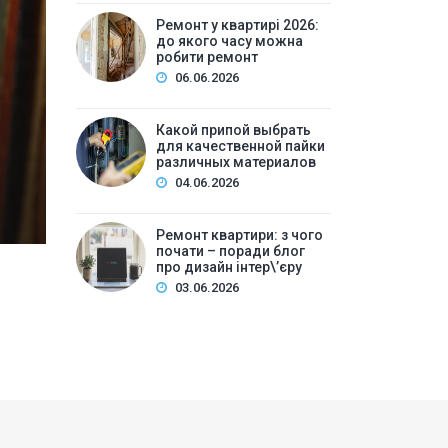
Ремонт у квартирі 2026: 
Ремонт у квартирі 2026:
до якого часу можна
ре
робити ремонт
06.06.2026
Зміст:Часові рамки ремонтних робіт у квартирі: щ
робіт та обладнанняЛегкий косметичний ремонтКа
Какой припой выбрать
для качественной пайки
вечірній часКори…
различных материалов
04.06.2026
Ремонт квартири: з чого
почати – поради блог
про дизайн інтер\’єру
03.06.2026