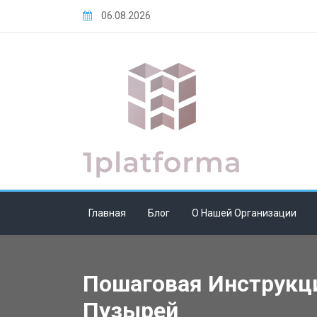
Skip
06.08.2026
to
content
Главная
Блог
О Нашей Организации
Пошаговая Инструкци
Пузырей