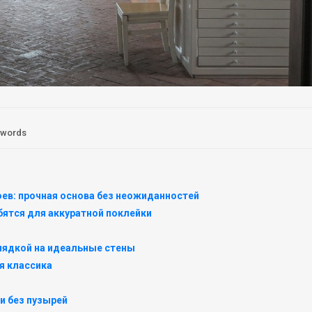
 words
оев: прочная основа без неожиданностей
ятся для аккуратной поклейки
лядкой на идеальные стены
я классика
и без пузырей