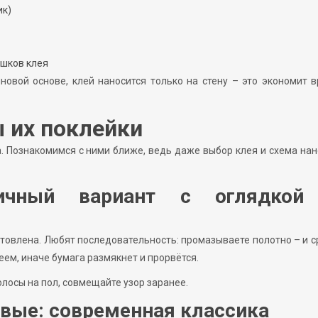
ик)
ишков клея
новой основе, клей наносится только на стену – это экономит 
 их поклейки
а. Познакомимся с ними ближе, ведь даже выбор клея и схема на
ичный вариант с оглядкой
отовлена. Любят последовательность: промазываете полотно – и с
леем, иначе бумага размякнет и прорвётся.
олосы на пол, совмещайте узор заранее.
вые: современная классика