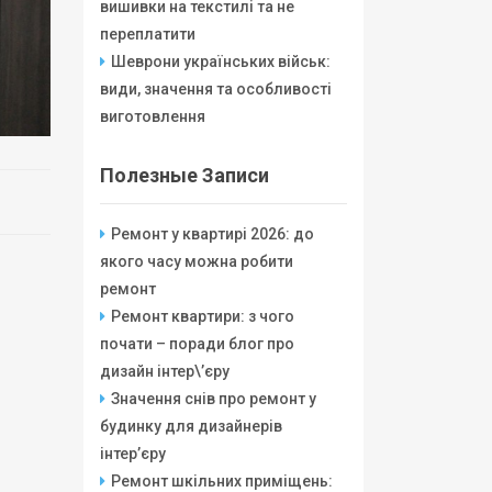
вишивки на текстилі та не
переплатити
Шеврони українських військ:
види, значення та особливості
виготовлення
Полезные Записи
Ремонт у квартирі 2026: до
якого часу можна робити
ремонт
Ремонт квартири: з чого
почати – поради блог про
дизайн інтер\’єру
Значення снів про ремонт у
будинку для дизайнерів
інтер’єру
Ремонт шкільних приміщень: