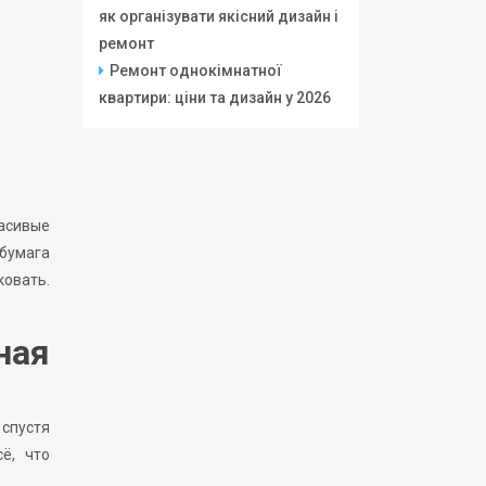
як організувати якісний дизайн і
ремонт
Ремонт однокімнатної
квартири: ціни та дизайн у 2026
расивые
 бумага
ковать.
.
ная
 спустя
ё, что