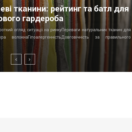
еві тканини: рейтинг та батл для
ового гардероба
ороткий огляд ситуації на ринкуПереваги натуральних тканин для
ра волокнаГіпоалергенністьДовговічність за правильного