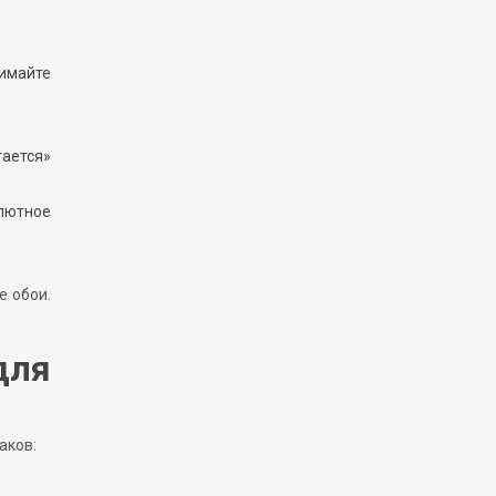
нимайте
тается»
лютное
е обои.
для
аков: