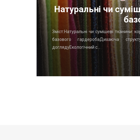
ОП
Натуральні чи суміш
баз
го начать
Зміст:Натуральні чи сумішеві тканини: к
вень: ТОП
базового гардеробаДихаюча структу
доглядуЕкологічний с…