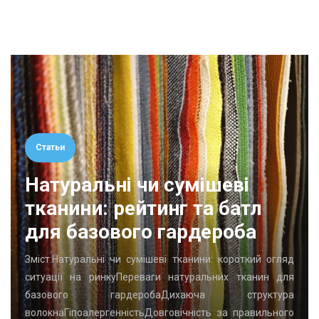
Статьи
Натуральні чи сумішеві
тканини: рейтинг та батл
для базового гардероба
Зміст:Натуральні чи сумішеві тканини: короткий огляд
ситуації на ринкуПереваги натуральних тканин для
базового гардеробаДихаюча структура
волокнаГіпоалергенністьДовговічність за правильного