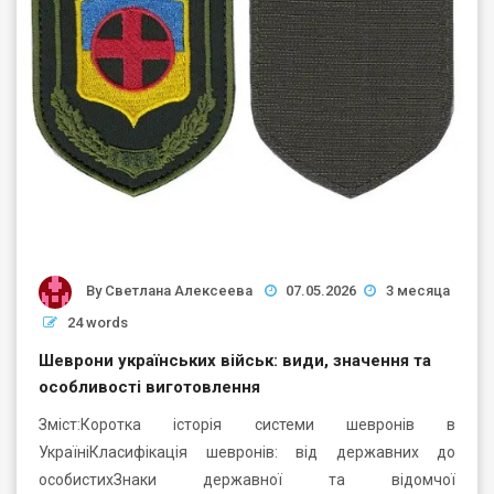
By
Светлана Алексеева
07.05.2026
3 месяца
24 words
Шеврони українських військ: види, значення та
особливості виготовлення
Зміст:Коротка історія системи шевронів в
УкраїніКласифікація шевронів: від державних до
особистихЗнаки державної та відомчої