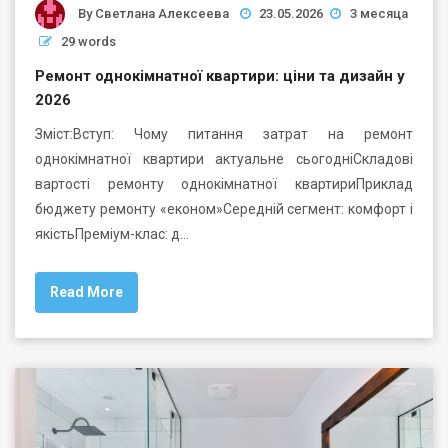
By
Светлана Алексеева
23.05.2026
3 месяца
29 words
Ремонт однокімнатної квартири: ціни та дизайн у
2026
Зміст:Вступ: Чому питання затрат на ремонт
однокімнатної квартири актуальне сьогодніСкладові
вартості ремонту однокімнатної квартириПриклад
бюджету ремонту «економ»Середній сегмент: комфорт і
якістьПреміум-клас: д…
Read More