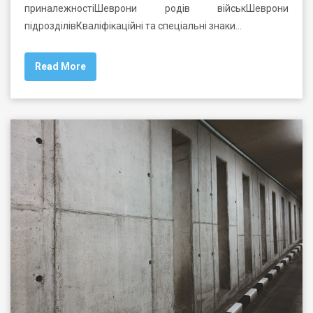
приналежностіШеврони родів військШеврони
підрозділівКваліфікаційні та спеціальні знаки…
Read More