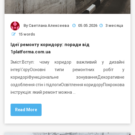
By
Светлана Алексеева
05.05.2026
3 месяца
15 words
Ідеї ремонту коридору: поради від
1platforma.com.ua
Зміст:Вступ: чому коридор важливий у дизайні
інтер\’єруОсновні типи ремонтних робіт у
коридоріФункціональне зонуванняДекоративне
оздоблення стін і підлогиОсвітлення коридоруПокрокова
інструкція: який ремонт можна …
Read More