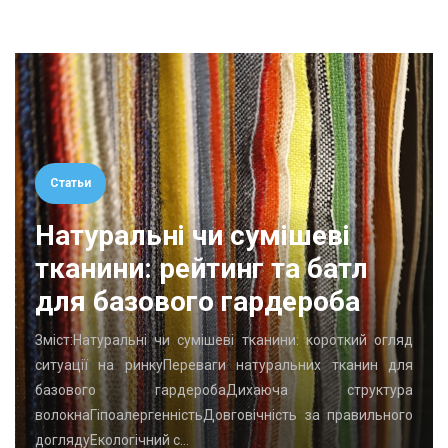
Статьи
Натуральні чи сумішеві
тканини: рейтинг та батл
для базового гардероба
Зміст:Натуральні чи сумішеві тканини: короткий огляд
ситуації на ринкуПереваги натуральних тканин для
базового гардеробаДихаюча структура
волокнаГіпоалергенністьДовговічність за правильного
доглядуЕкологічний с…