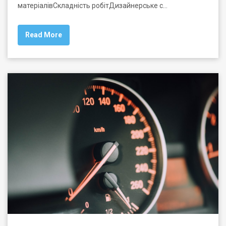
матеріалівСкладність робітДизайнерське с…
Read More