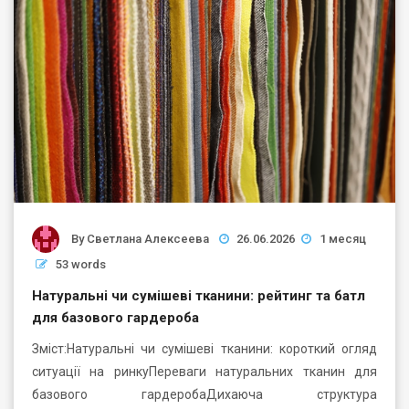
By
Светлана Алексеева
26.06.2026
1 месяц
53 words
Натуральні чи сумішеві тканини: рейтинг та батл
для базового гардероба
Зміст:Натуральні чи сумішеві тканини: короткий огляд
ситуації на ринкуПереваги натуральних тканин для
базового гардеробаДихаюча структура