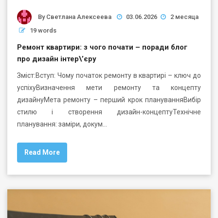
By
Светлана Алексеева
03.06.2026
2 месяца
19 words
Ремонт квартири: з чого почати – поради блог
про дизайн інтер\’єру
Зміст:Вступ: Чому початок ремонту в квартирі – ключ до
успіхуВизначення мети ремонту та концепту
дизайнуМета ремонту – перший крок плануванняВибір
стилю і створення дизайн-концептуТехнічне
планування: заміри, докум…
Read More