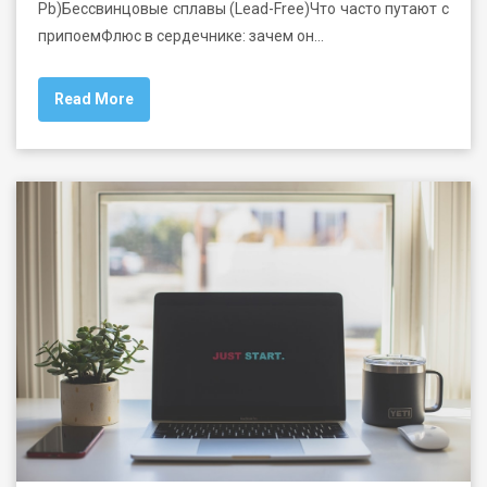
Pb)Бессвинцовые сплавы (Lead-Free)Что часто путают с
припоемФлюс в сердечнике: зачем он…
Read More