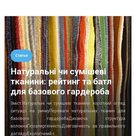
Статьи
Натуральні чи сумішеві
тканини: рейтинг та батл
для базового гардероба
Зміст:Натуральні чи сумішеві тканини: короткий огляд
ситуації на ринкуПереваги натуральних тканин для
базового гардеробаДихаюча структура
волокнаГіпоалергенністьДовговічність за правильного
доглядуЕкологічний с…