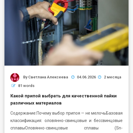
By
Светлана Алексеева
04.06.2026
2 месяца
81 words
Какой припой выбрать для качественной пайки
различных материалов
Содержание:Почему выбор припоя — не мелочьБазовая
классификация: оловянно-свинцовые и бессвинцовые
сплавыОловянно-свинцовые сплавы (Sn-