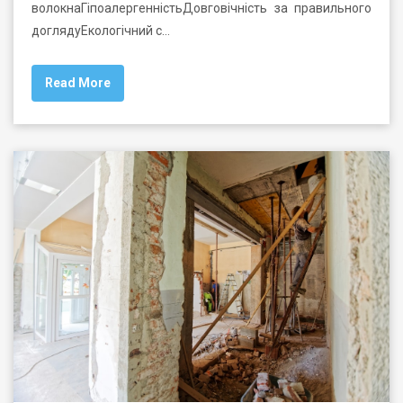
волокнаГіпоалергенністьДовговічність за правильного
доглядуЕкологічний с…
Read More