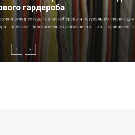
ового гардероба
ороткий огляд ситуації на ринкуПереваги натуральних тканин для
ра волокнаГіпоалергенністьДовговічність за правильного