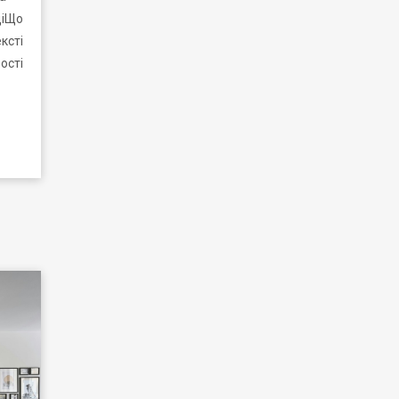
ціЩо
ксті
ості