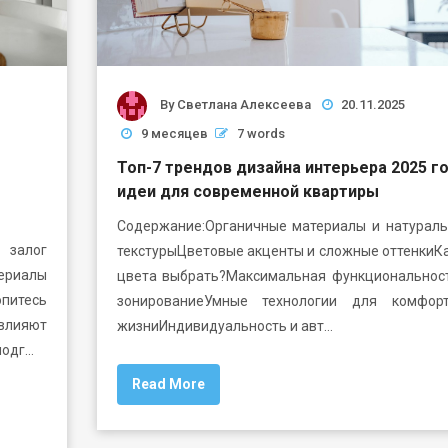
By
Светлана Алексеева
20.11.2025
9 месяцев
7 words
Топ-7 трендов дизайна интерьера 2025 го
идеи для современной квартиры
Содержание:Органичные материалы и натурал
залог
текстурыЦветовые акценты и сложные оттенкиК
риалы
цвета выбрать?Максимальная функциональнос
питесь
зонированиеУмные технологии для комфор
влияют
жизниИндивидуальность и авт…
подг…
Read More