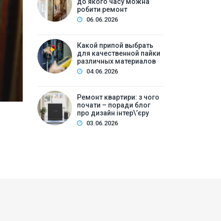
до якого часу можна
ре
робити ремонт
06.06.2026
Зміст:Часові рамки ремонтних робіт у квартирі: щ
робіт та обладнанняЛегкий косметичний ремонтКа
Какой припой выбрать
для качественной пайки
вечірній часКори…
различных материалов
04.06.2026
Ремонт квартири: з чого
почати – поради блог
про дизайн інтер\’єру
03.06.2026