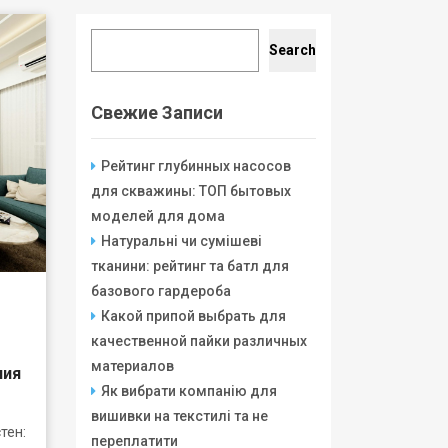
Search
Search
Свежие Записи
Рейтинг глубинных насосов
для скважины: ТОП бытовых
моделей для дома
Натуральні чи сумішеві
тканини: рейтинг та батл для
базового гардероба
Какой припой выбрать для
качественной пайки различных
материалов
чия
Як вибрати компанію для
вишивки на текстилі та не
ен:
переплатити