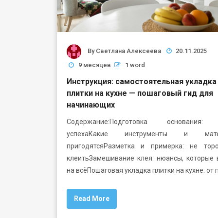
By
Светлана Алексеева
20.11.2025
9 месяцев
1 word
Инструкция: самостоятельная укладка
плитки на кухне — пошаговый гид для
начинающих
Содержание:Подготовка основания: 
успехаКакие инструменты и мате
пригодятсяРазметка и примерка: не торо
клеитьЗамешивание клея: нюансы, которые 
на всёПошаговая укладка плитки на кухне: от 
Read More