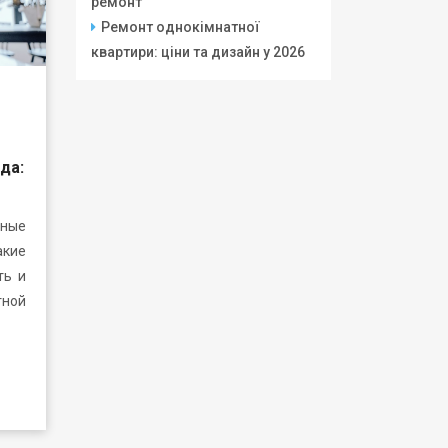
ремонт
Ремонт однокімнатної
квартири: ціни та дизайн у 2026
да:
ьные
акие
ть и
тной