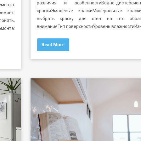
различия и особенностиВодно-дисперсион
монта:
краскиЭмалевые краскиМинеральные краск
емонт:
выбрать краску для стен: на что обрат
понять,
вниманиеТип поверхностиУровень влажностиИз
монта:
Read More