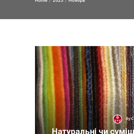
Home
2025
Ноябрь
By
С
ОП
Натуральні чи суміш