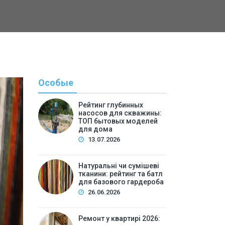
Особые
Рейтинг глубинных
насосов для скважины:
ТОП бытовых моделей
для дома
13.07.2026
Натуральні чи сумішеві
тканини: рейтинг та батл
Полезн
для базового гардероба
26.06.2026
By
Светлана А
Ремонт у квартирі 2026: 
Ремонт у квартирі 2026: