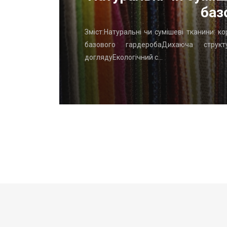
баз
го начать
Зміст:Натуральні чи сумішеві тканини: к
вень: ТОП
базового гардеробаДихаюча структу
доглядуЕкологічний с…