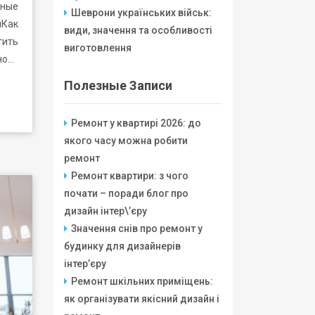
ные
Шеврони українських військ:
иКак
види, значення та особливості
ить
виготовлення
но…
Полезные Записи
Ремонт у квартирі 2026: до
якого часу можна робити
ремонт
Ремонт квартири: з чого
почати – поради блог про
дизайн інтер\’єру
Значення снів про ремонт у
будинку для дизайнерів
інтер’єру
Ремонт шкільних приміщень:
як організувати якісний дизайн і