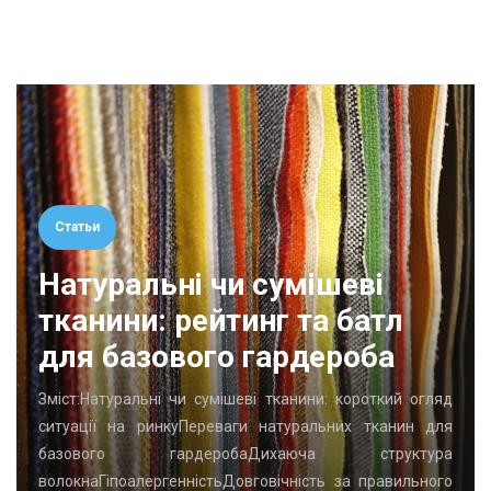
Статьи
Натуральні чи сумішеві
тканини: рейтинг та батл
для базового гардероба
Зміст:Натуральні чи сумішеві тканини: короткий огляд
ситуації на ринкуПереваги натуральних тканин для
базового гардеробаДихаюча структура
волокнаГіпоалергенністьДовговічність за правильного