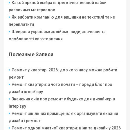
Какой припой выбрать для качественной пайки
различных материалов
Як вибрати компанію для вишивки на текстилі та не
переплатити
Шеврони українських військ: види, значення та
особливості виготовлення
Полезные Записи
Ремонт у квартирі 2026: до якого часу можна робити
ремонт
Ремонт квартири: з чого почати – поради блог про
дизайн інтер\’єру
Значення снів про ремонт у будинку для дизайнерів
інтер’єру
Ремонт шкільних приміщень: як організувати якісний
дизайн і ремонт
Ремонт однокімнатної квартири: ціни та дизайн у 2026