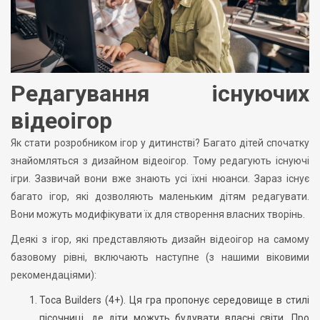
Редагування існуючих
відеоігор
Як стати розробником ігор у дитинстві? Багато дітей спочатку
знайомляться з дизайном відеоігор. Тому редагують існуючі
ігри. Зазвичай вони вже знають усі їхні нюанси. Зараз існує
багато ігор, які дозволяють маленьким дітям редагувати.
Вони можуть модифікувати їх для створення власних творінь.
Деякі з ігор, які представляють дизайн відеоігор на самому
базовому рівні, включають наступне (з нашими віковими
рекомендаціями):
Toca Builders (4+). Ця гра пропонує середовище в стилі
пісочниці, де діти можуть будувати власні світи. Про