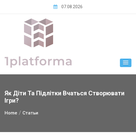
Skip
07.08.2026
to
content
Як Діти Та Підлітки Вчаться Створювати
Ігри?
Home
Статьи