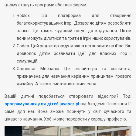
цьому стануть програми або платформи:
Roblox. Ця платформа для створення
багатокористувацьких ігор. Дозволяє дітям розробляти
власні. Це також чудовий вступ до кодування. Потім
вони можуть ділитися та грати в ігри інших користувачів.
Codea. Цей редактор коду можна встановити на iPad. Він
дозволяє дітям розвивати ідеї для власних ігор і
симуляцій.
Gamestar Mechanic. Це онлайн-гра та спільнота,
призначена для навчання керівним принципам ігрового
дизайну. А також системного мислення.
Вашій дитині подобається створювати відеоігри? Тоді
програмування для дітей javascript
від Академії Покоління ІТ
саме для неї. Вона зможе поринути у світ сучасного та
цікавого навчання. Хобі може перерости у хорошу професію.