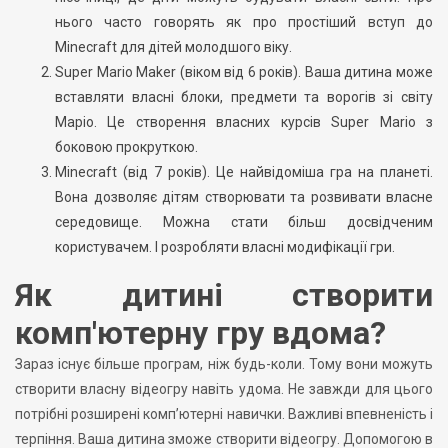
нього часто говорять як про простіший вступ до
Minecraft для дітей молодшого віку.
Super Mario Maker (віком від 6 років). Ваша дитина може
вставляти власні блоки, предмети та ворогів зі світу
Маріо. Це створення власних курсів Super Mario з
боковою прокруткою.
Minecraft (від 7 років). Це найвідоміша гра на планеті.
Вона дозволяє дітям створювати та розвивати власне
середовище. Можна стати більш досвідченим
користувачем. І розробляти власні модифікації гри.
Як дитині створити
комп'ютерну гру вдома?
Зараз існує більше програм, ніж будь-коли. Тому вони можуть
створити власну відеогру навіть удома. Не завжди для цього
потрібні розширені комп’ютерні навички. Важливі впевненість і
терпіння. Ваша дитина зможе створити відеогру. Допомогою в