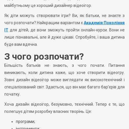
майбутньому це хороший дизайнер відеоігор.
Як діти можуть створювати ігри? Ви, як батьки, не знаєте з
чого розпочати? Найкращим варіантом є
Академія Покоління
IT
для дітей, де вони зможуть пройти онлайн-курси. Вони не
лише пізнавальні, але й дуже цікаві. Спробуйте, і ваша дитина
буде вам вдячна.
З чого розпочати?
Більшість батьків не знають, з чого почати. Питання
виникають, коли дитина каже, що хоче створити відеогру.
Зовні дизайн відеоігор може виглядати як високотехнічний і
спеціалізований світ. Здається, що він має багато бар’єрів для
початку.
Хоча дизайн відеоігор, безумовно, технічний. Тепер є те, що
полегшує дітям розробку власних творінь. Це:
програми;
інструменти;