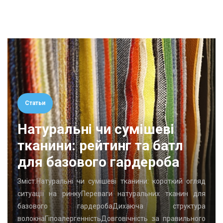
Статьи
Натуральні чи сумішеві
тканини: рейтинг та батл
для базового гардероба
Зміст:Натуральні чи сумішеві тканини: короткий огляд
ситуації на ринкуПереваги натуральних тканин для
базового гардеробаДихаюча структура
волокнаГіпоалергенністьДовговічність за правильного