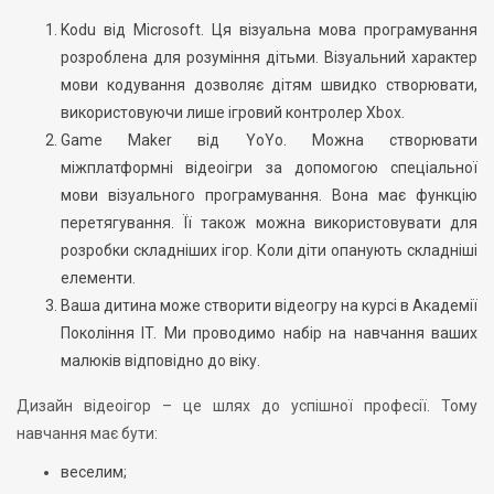
Kodu від Microsoft. Ця візуальна мова програмування
розроблена для розуміння дітьми. Візуальний характер
мови кодування дозволяє дітям швидко створювати,
використовуючи лише ігровий контролер Xbox.
Game Maker від YoYo. Можна створювати
міжплатформні відеоігри за допомогою спеціальної
мови візуального програмування. Вона має функцію
перетягування. Її також можна використовувати для
розробки складніших ігор. Коли діти опанують складніші
елементи.
Ваша дитина може створити відеогру на курсі в Академії
Покоління IT. Ми проводимо набір на навчання ваших
малюків відповідно до віку.
Дизайн відеоігор – це шлях до успішної професії. Тому
навчання має бути:
веселим;