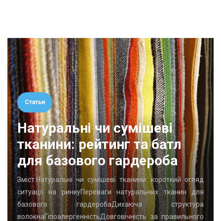
Статьи
Натуральні чи сумішеві
тканини: рейтинг та батл
для базового гардероба
Зміст:Натуральні чи сумішеві тканини: короткий огляд
ситуації на ринкуПереваги натуральних тканин для
базового гардеробаДихаюча структура
волокнаГіпоалергенністьДовговічність за правильного