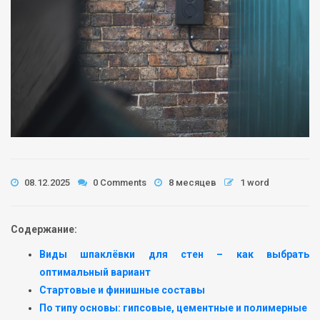
08.12.2025
0 Comments
8 месяцев
1 word
Содержание:
Виды шпаклёвки для стен – как выбрать
оптимальный вариант
Стартовые и финишные составы
По типу основы: гипсовые, цементные и полимерные