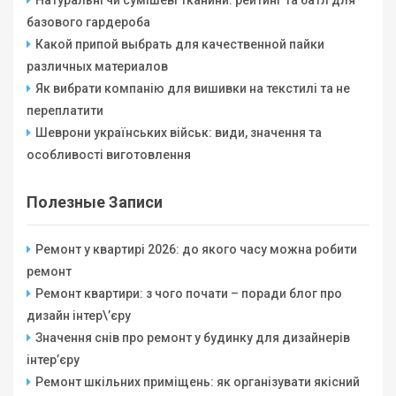
Натуральні чи сумішеві тканини: рейтинг та батл для
базового гардероба
Какой припой выбрать для качественной пайки
различных материалов
Як вибрати компанію для вишивки на текстилі та не
переплатити
Шеврони українських військ: види, значення та
особливості виготовлення
Полезные Записи
Ремонт у квартирі 2026: до якого часу можна робити
ремонт
Ремонт квартири: з чого почати – поради блог про
дизайн інтер\’єру
Значення снів про ремонт у будинку для дизайнерів
інтер’єру
Ремонт шкільних приміщень: як організувати якісний