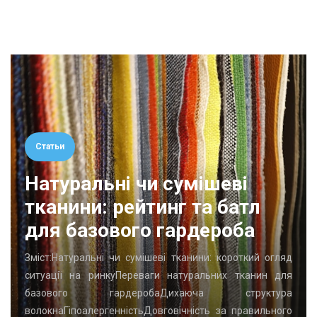
Статьи
Натуральні чи сумішеві
тканини: рейтинг та батл
для базового гардероба
Зміст:Натуральні чи сумішеві тканини: короткий огляд
ситуації на ринкуПереваги натуральних тканин для
базового гардеробаДихаюча структура
волокнаГіпоалергенністьДовговічність за правильного