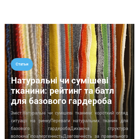
Статьи
Натуральні чи сумішеві
тканини: рейтинг та батл
для базового гардероба
Зміст:Натуральні чи сумішеві тканини: короткий огляд
ситуації на ринкуПереваги натуральних тканин для
базового гардеробаДихаюча структура
волокнаГіпоалергенністьДовговічність за правильного