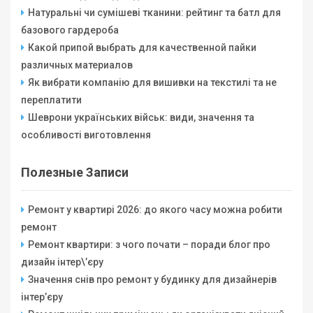
Натуральні чи сумішеві тканини: рейтинг та батл для
базового гардероба
Какой припой выбрать для качественной пайки
различных материалов
Як вибрати компанію для вишивки на текстилі та не
переплатити
Шеврони українських військ: види, значення та
особливості виготовлення
Полезные Записи
Ремонт у квартирі 2026: до якого часу можна робити
ремонт
Ремонт квартири: з чого почати – поради блог про
дизайн інтер\’єру
Значення снів про ремонт у будинку для дизайнерів
інтер’єру