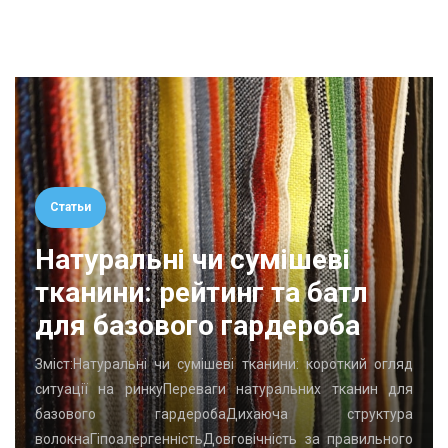
Статьи
Натуральні чи сумішеві
тканини: рейтинг та батл
для базового гардероба
Зміст:Натуральні чи сумішеві тканини: короткий огляд
ситуації на ринкуПереваги натуральних тканин для
базового гардеробаДихаюча структура
волокнаГіпоалергенністьДовговічність за правильного