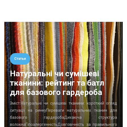
Статьи
Натуральні чи сумішеві
тканини: рейтинг та батл
для базового гардероба
Зміст:Натуральні чи сумішеві тканини: короткий огляд
ситуації на ринкуПереваги натуральних тканин для
базового гардеробаДихаюча структура
волокнаГіпоалергенністьДовговічність за правильного