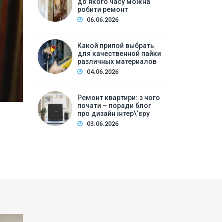
до якого часу можна
ре
робити ремонт
06.06.2026
Зміст:Часові рамки ремонтних робіт у квартирі: щ
робіт та обладнанняЛегкий косметичний ремонтКа
Какой припой выбрать
для качественной пайки
вечірній часКори…
различных материалов
04.06.2026
Ремонт квартири: з чого
почати – поради блог
про дизайн інтер\’єру
03.06.2026