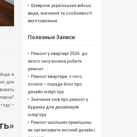
Шеврони українських військ:
види, значення та особливості
виготовлення
Полезные Записи
Ремонт у квартирі 2026: до
якого часу можна робити
ремонт
 Мода в
Ремонт квартири: з чого
ько для
почати – поради блог про
вовать
дизайн інтер\’єру
улярна?
Значення снів про ремонт у
 году –
будинку для дизайнерів
інтер’єру
ть»
Ремонт шкільних приміщень:
як організувати якісний дизайн і