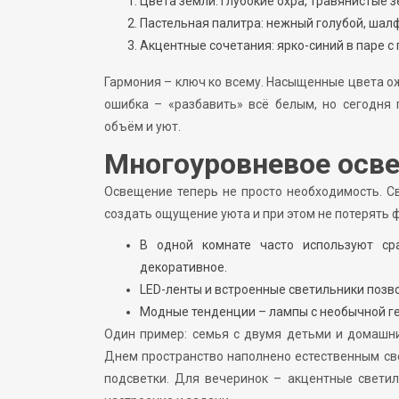
Цвета земли: глубокие охра, травянистые з
Пастельная палитра: нежный голубой, шал
Акцентные сочетания: ярко-синий в паре с
Гармония – ключ ко всему. Насыщенные цвета ож
ошибка – «разбавить» всё белым, но сегодня
объём и уют.
Многоуровневое осве
Освещение теперь не просто необходимость. С
создать ощущение уюта и при этом не потерять 
В одной комнате часто используют сра
декоративное.
LED-ленты и встроенные светильники позв
Модные тенденции – лампы с необычной ге
Один пример: семья с двумя детьми и домашн
Днем пространство наполнено естественным све
подсветки. Для вечеринок – акцентные светил