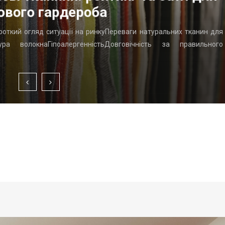
ового гардероба
ороткий огляд ситуації на ринкуПереваги натуральних тканин для
ра волокнаГіпоалергенністьДовговічність за правильного