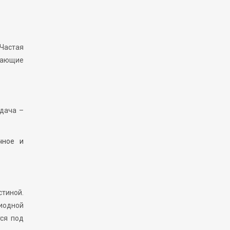
 Частая
дающие
адача –
чное и
тиной.
диодной
тся под