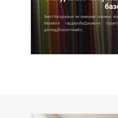
баз
го начать
Зміст:Натуральні чи сумішеві тканини: к
вень: ТОП
базового гардеробаДихаюча структу
доглядуЕкологічний с…