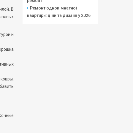
ремонт
Ремонт однокімнатної
илой. В
квартири: ціни та дизайн у 2026
ьняных
турой и
 крошка
ативных
ковры,
бавить
 Сочные