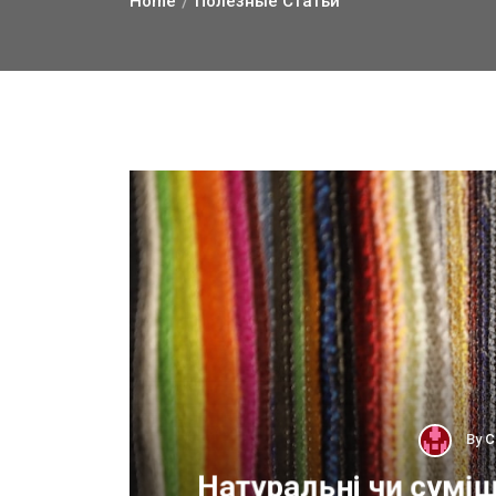
Home
Полезные Статьи
By
С
ОП
Натуральні чи суміш