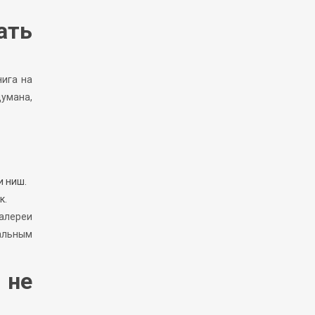
ать
нига на
думана,
и ниш.
к.
галереи
ральным
 не