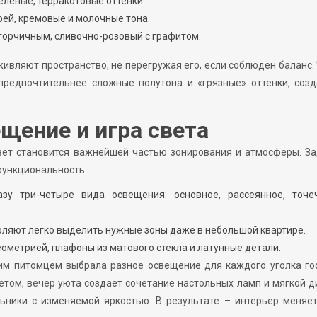
елёные, терракотовые оттенки.
фей, кремовые и молочные тона.
 горчичным, сливочно-розовый с графитом.
ивляют пространство, не перегружая его, если соблюден баланс.
 предпочтительнее сложные полутона и «грязные» оттенки, соз
щение и игра света
вет становится важнейшей частью зонирования и атмосферы. З
функциональность.
зу три-четыре вида освещения: основное, рассеянное, точе
оляют легко выделить нужные зоны даже в небольшой квартире.
ометрией, плафоны из матового стекла и латунные детали.
им питомцем выбрала разное освещение для каждого уголка гос
том, вечер уюта создаёт сочетание настольных ламп и мягкой 
ьники с изменяемой яркостью. В результате – интерьер меняе