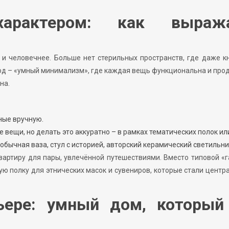
арактером: как выраж
 и человечнее. Больше нет стерильных пространств, где даже к
од – «умный минимализм», где каждая вещь функциональна и про
на.
ные вручную.
 вещи, но делать это аккуратно – в рамках тематических полок ил
обычная ваза, стул с историей, авторский керамический светильни
вартиру для пары, увлечённой путешествиями. Вместо типовой «
ую полку для этнических масок и сувениров, которые стали цент
ьере: умный дом, который