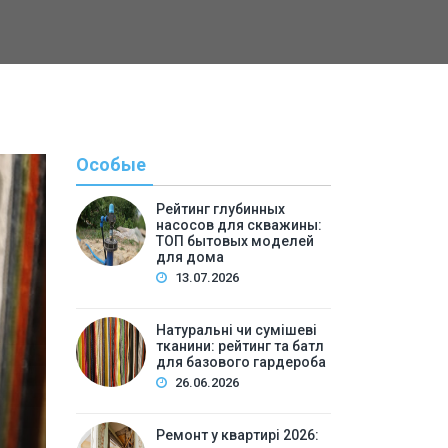
Особые
Рейтинг глубинных
насосов для скважины:
ТОП бытовых моделей
для дома
13.07.2026
Натуральні чи сумішеві
тканини: рейтинг та батл
Полезн
для базового гардероба
26.06.2026
By
Светлана А
Ремонт у квартирі 2026: 
Ремонт у квартирі 2026: