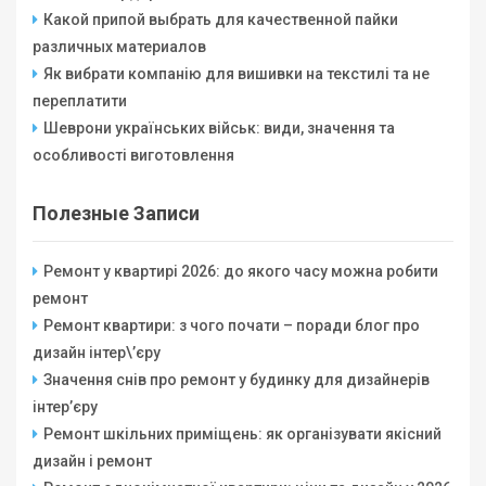
Какой припой выбрать для качественной пайки
различных материалов
Як вибрати компанію для вишивки на текстилі та не
переплатити
Шеврони українських військ: види, значення та
особливості виготовлення
Полезные Записи
Ремонт у квартирі 2026: до якого часу можна робити
ремонт
Ремонт квартири: з чого почати – поради блог про
дизайн інтер\’єру
Значення снів про ремонт у будинку для дизайнерів
інтер’єру
Ремонт шкільних приміщень: як організувати якісний
дизайн і ремонт