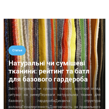
Статьи
Натуральні чи сумішеві
тканини: рейтинг та батл
для базового гардероба
Зміст:Натуральні чи сумішеві тканини: короткий огляд
ситуації на ринкуПереваги натуральних тканин для
базового гардеробаДихаюча структура
волокнаГіпоалергенністьДовговічність за правильного