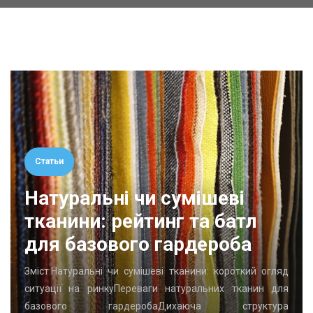
Статьи
Натуральні чи сумішеві
тканини: рейтинг та батл
для базового гардероба
Зміст:Натуральні чи сумішеві тканини: короткий огляд
ситуації на ринкуПереваги натуральних тканин для
базового гардеробаДихаюча структура