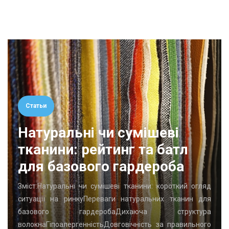
Статьи
Натуральні чи сумішеві
тканини: рейтинг та батл
для базового гардероба
Зміст:Натуральні чи сумішеві тканини: короткий огляд
ситуації на ринкуПереваги натуральних тканин для
базового гардеробаДихаюча структура
волокнаГіпоалергенністьДовговічність за правильного