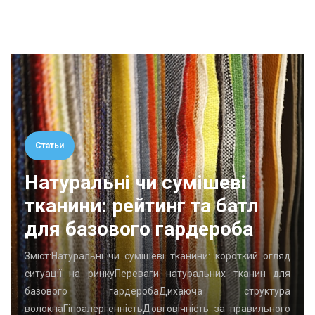
Статьи
Натуральні чи сумішеві
тканини: рейтинг та батл
для базового гардероба
Зміст:Натуральні чи сумішеві тканини: короткий огляд
ситуації на ринкуПереваги натуральних тканин для
базового гардеробаДихаюча структура
волокнаГіпоалергенністьДовговічність за правильного