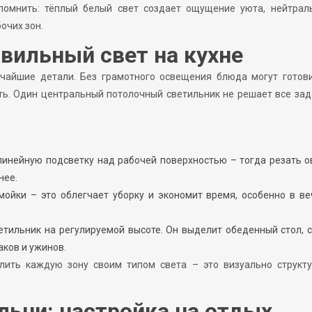
помнить: тёплый белый свет создает ощущение уюта, нейтрал
очих зон.
авильный свет на кухне
ьчайшие детали. Без грамотного освещения блюда могут готови
ть. Один центральный потолочный светильник не решает все зад
линейную подсветку над рабочей поверхностью – тогда резать 
нее.
мойки – это облегчает уборку и экономит время, особенно в в
етильник на регулируемой высоте. Он выделит обеденный стол, 
ков и ужинов.
елить каждую зону своим типом света – это визуально структу
льни: настройка на отдых