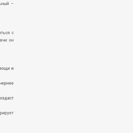
ьный –
ться с
ачи: он
овощи и
ечернее
создаст
рирует