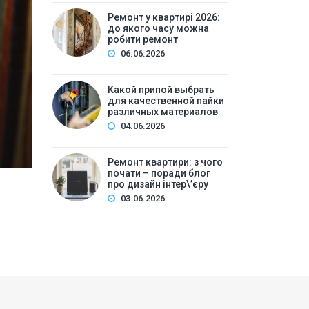
Ремонт у квартирі 2026: 
Ремонт у квартирі 2026:
до якого часу можна
ре
робити ремонт
06.06.2026
Зміст:Часові рамки ремонтних робіт у квартирі: щ
робіт та обладнанняЛегкий косметичний ремонтКа
Какой припой выбрать
для качественной пайки
вечірній часКори…
различных материалов
04.06.2026
Ремонт квартири: з чого
почати – поради блог
про дизайн інтер\’єру
03.06.2026