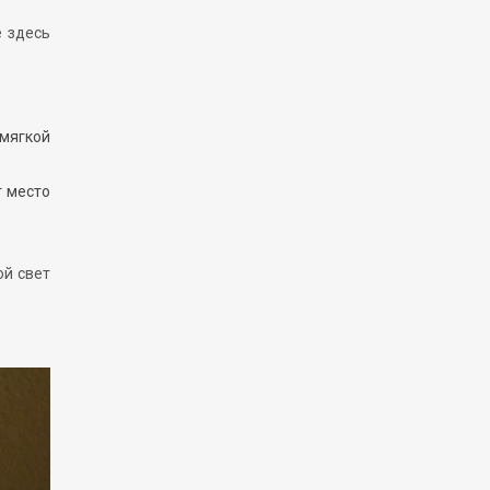
е здесь
 мягкой
т место
ой свет