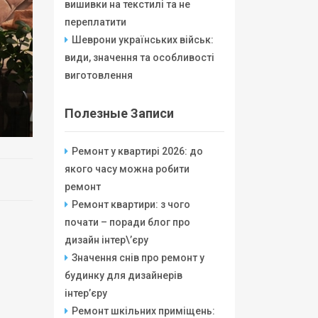
вишивки на текстилі та не
переплатити
Шеврони українських військ:
види, значення та особливості
виготовлення
Полезные Записи
Ремонт у квартирі 2026: до
якого часу можна робити
ремонт
Ремонт квартири: з чого
почати – поради блог про
дизайн інтер\’єру
Значення снів про ремонт у
будинку для дизайнерів
інтер’єру
Ремонт шкільних приміщень: