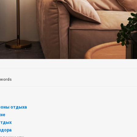
 words
 зоны отдыха
хне
отдых
идора