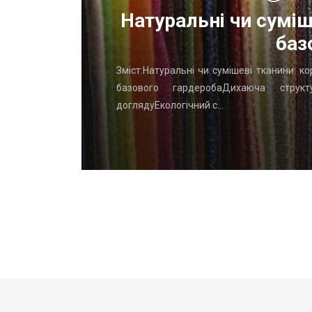
ОП
Натуральні чи суміш
баз
го начать
Зміст:Натуральні чи сумішеві тканини: к
вень: ТОП
базового гардеробаДихаюча структу
доглядуЕкологічний с…