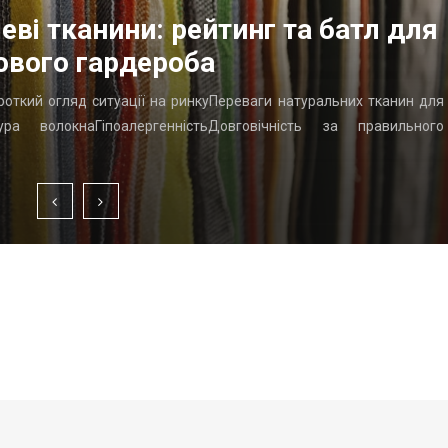
еві тканини: рейтинг та батл для
ового гардероба
ороткий огляд ситуації на ринкуПереваги натуральних тканин для
ра волокнаГіпоалергенністьДовговічність за правильного