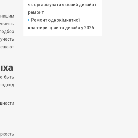
як організувати якісний дизайн і
ремонт
 нашим
Ремонт однокімнатної
еняешь
квартири: ціни та дизайн у 2026
подбор
учесть
 мешают
ыха
но быть
 подход
щности
ркость