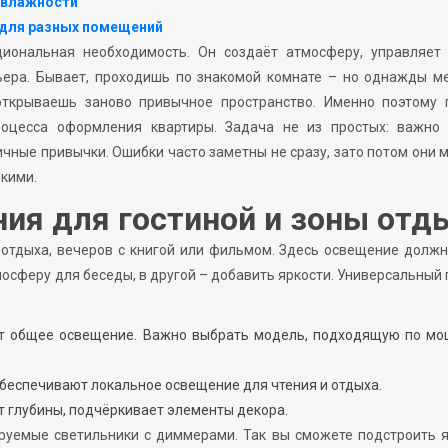
 влажности
 для разных помещений
иональная необходимость. Он создаёт атмосферу, управляет
рьера. Бывает, проходишь по знакомой комнате – но однажды м
 открываешь заново привычное пространство. Именно поэтому 
роцесса оформления квартиры. Задача не из простых: важно 
личные привычки. Ошибки часто заметны не сразу, зато потом они
зкими.
ия для гостиной и зоны отд
, отдыха, вечеров с книгой или фильмом. Здесь освещение долж
мосферу для беседы, в другой – добавить яркости. Универсальный
т общее освещение. Важно выбрать модель, подходящую по мо
беспечивают локальное освещение для чтения и отдыха.
т глубины, подчёркивает элементы декора.
руемые светильники с диммерами. Так вы сможете подстроить я