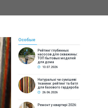
Особые
Рейтинг глубинных
насосов для скважины:
ТОП бытовых моделей
для дома
13.07.2026
Натуральні чи сумішеві
тканини: рейтинг та батл
Полезн
для базового гардероба
26.06.2026
By
Светлана А
Ремонт у квартирі 2026: 
Ремонт у квартирі 2026: