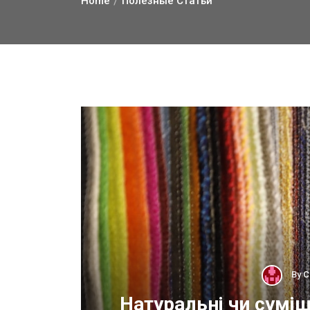
Home
Полезные Статьи
By
С
ОП
Натуральні чи суміш