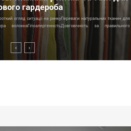
ового гардероба
ороткий огляд ситуації на ринкуПереваги натуральних тканин для
ра волокнаГіпоалергенністьДовговічність за правильного