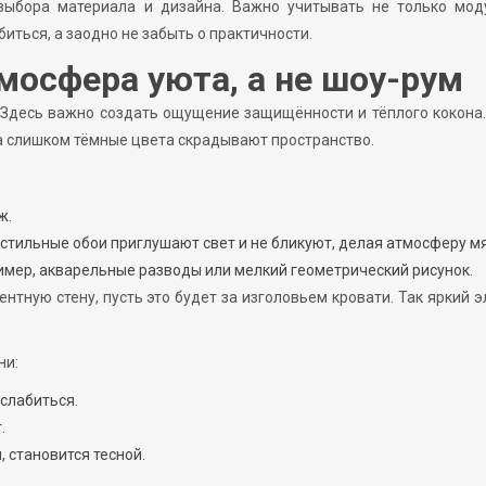
 выбора материала и дизайна. Важно учитывать не только моду
иться, а заодно не забыть о практичности.
мосфера уюта, а не шоу-рум
. Здесь важно создать ощущение защищённости и тёплого кокона.
а слишком тёмные цвета скрадывают пространство.
ж.
стильные обои приглушают свет и не бликуют, делая атмосферу мя
имер, акварельные разводы или мелкий геометрический рисунок.
ентную стену, пусть это будет за изголовьем кровати. Так яркий 
ни:
слабиться.
.
 становится тесной.