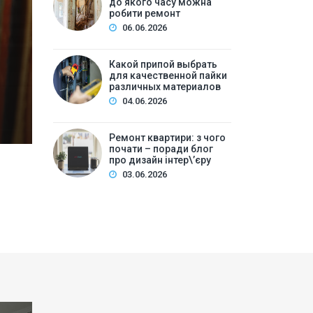
до якого часу можна
ре
робити ремонт
06.06.2026
Зміст:Часові рамки ремонтних робіт у квартирі: щ
робіт та обладнанняЛегкий косметичний ремонтКа
Какой припой выбрать
для качественной пайки
вечірній часКори…
различных материалов
04.06.2026
Ремонт квартири: з чого
почати – поради блог
про дизайн інтер\’єру
03.06.2026