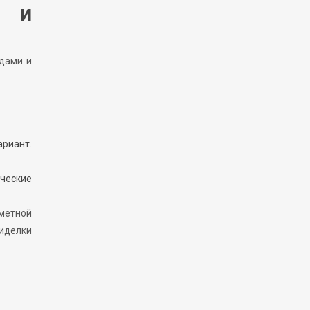
а и
ндами и
ариант.
ческие
аметной
иделки