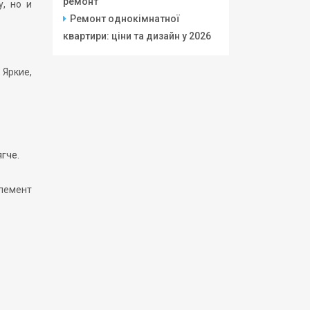
ремонт
, но и
Ремонт однокімнатної
квартири: ціни та дизайн у 2026
 Яркие,
гче.
элемент