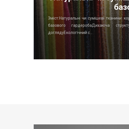
баз
го начать
Зміст:Натуральні чи сумішеві тканини: к
вень: ТОП
базового гардеробаДихаюча структу
доглядуЕкологічний с…