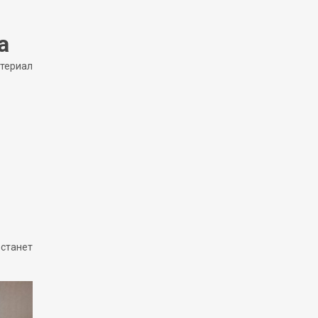
а
атериал
 станет