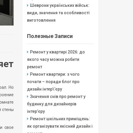
Шеврони українських військ:
види, значення та особливості
виготовлення
Полезные Записи
Ремонт у квартирі 2026: до
якого часу можна робити
яет
ремонт
Ремонт квартири: з чого
почати – поради блог про
рал. Но
дизайн інтер\’єру
троение
Значення снів про ремонт у
комнате
будинку для дизайнерів
м стены
інтер’єру
Ремонт шкільних приміщень:
як організувати якісний дизайн і
и свое