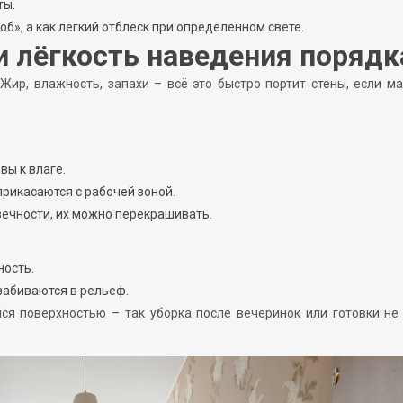
ты.
б», а как легкий отблеск при определённом свете.
и лёгкость наведения порядк
 Жир, влажность, запахи – всё это быстро портит стены, если м
вы к влаге.
прикасаются с рабочей зоной.
вечности, их можно перекрашивать.
ность.
 забиваются в рельеф.
ся поверхностью – так уборка после вечеринок или готовки не