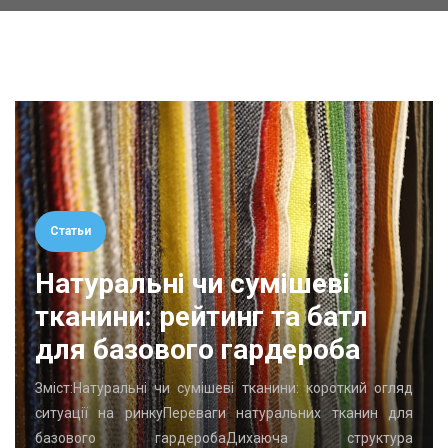
Статьи
Натуральні чи сумішеві
тканини: рейтинг та батл
для базового гардероба
Зміст:Натуральні чи сумішеві тканини: короткий огляд
ситуації на ринкуПереваги натуральних тканин для
базового гардеробаДихаюча структура