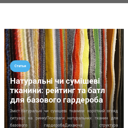
Статьи
Натуральні чи сумішеві
тканини: рейтинг та батл
для базового гардероба
Зміст:Натуральні чи сумішеві тканини: короткий огляд
ситуації на ринкуПереваги натуральних тканин для
базового гардеробаДихаюча структура