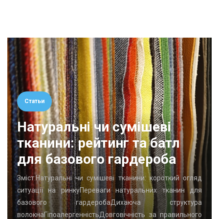
Статьи
Натуральні чи сумішеві
тканини: рейтинг та батл
для базового гардероба
Зміст:Натуральні чи сумішеві тканини: короткий огляд
ситуації на ринкуПереваги натуральних тканин для
базового гардеробаДихаюча структура
волокнаГіпоалергенністьДовговічність за правильного