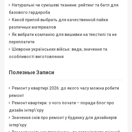
Натуральні чи сумішеві тканини: рейтинг та батл для
базового гардероба
Какой припой выбрать для качественной пайки
различных материалов
Як вибрати компанію для вишивки на текстилі та не
переплатити
Шеврони українських військ: види, значення та
особливості виготовлення
Полезные Записи
Ремонт у квартирі 2026: до якого часу можна робити
ремонт
Ремонт квартири: з чого почати – поради блог про
дизайн інтер\’єру
Значення снів про ремонт у будинку для дизайнерів
інтер’єру