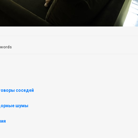
 words
ы
говоры соседей
идорные шумы
ния