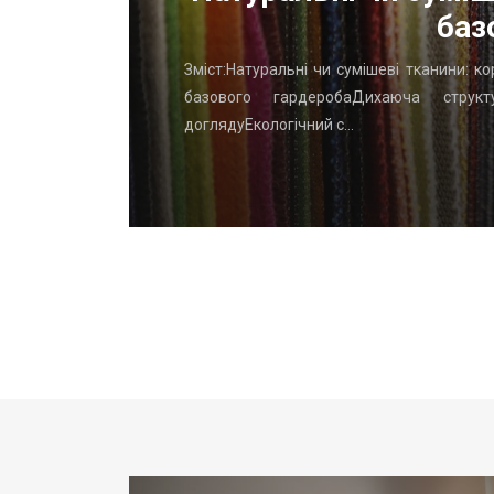
баз
го начать
Зміст:Натуральні чи сумішеві тканини: к
вень: ТОП
базового гардеробаДихаюча структу
доглядуЕкологічний с…