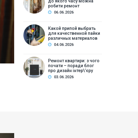
до якого часу можна
ре
робити ремонт
06.06.2026
Зміст:Часові рамки ремонтних робіт у квартирі: щ
робіт та обладнанняЛегкий косметичний ремонтКа
Какой припой выбрать
для качественной пайки
вечірній часКори…
различных материалов
04.06.2026
Ремонт квартири: з чого
почати – поради блог
про дизайн інтер\’єру
03.06.2026