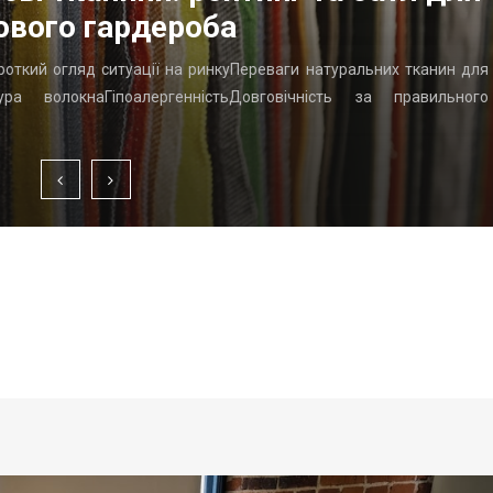
ового гардероба
ороткий огляд ситуації на ринкуПереваги натуральних тканин для
ра волокнаГіпоалергенністьДовговічність за правильного