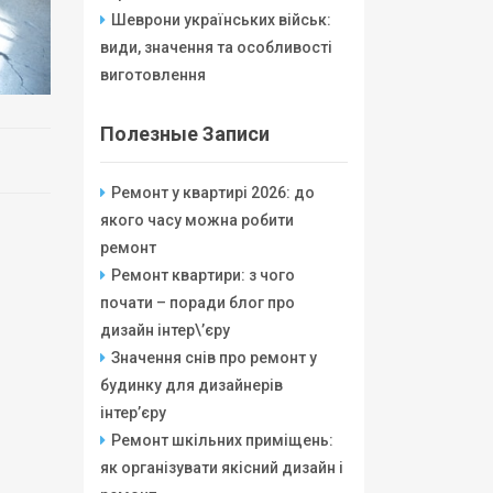
Шеврони українських військ:
види, значення та особливості
виготовлення
Полезные Записи
Ремонт у квартирі 2026: до
якого часу можна робити
ремонт
Ремонт квартири: з чого
почати – поради блог про
дизайн інтер\’єру
Значення снів про ремонт у
будинку для дизайнерів
інтер’єру
Ремонт шкільних приміщень:
як організувати якісний дизайн і