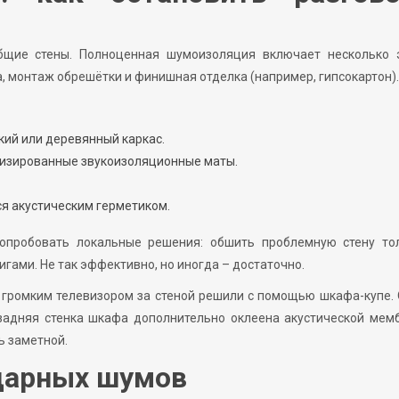
щие стены. Полноценная шумоизоляция включает несколько э
а, монтаж обрешётки и финишная отделка (например, гипсокартон).
кий или деревянный каркас.
лизированные звукоизоляционные маты.
я акустическим герметиком.
опробовать локальные решения: обшить проблемную стену то
игами. Не так эффективно, но иногда – достаточно.
 громким телевизором за стеной решили с помощью шкафа-купе.
 задняя стенка шкафа дополнительно оклеена акустической мем
ь заметной.
ударных шумов