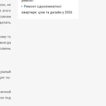
ремонт
сон, не
Ремонт однокімнатної
я этого
квартири: ціни та дизайн у 2026
 совсем
сделать
кому-то
 всегда
уровень
душный
дят по-
тничной
ное под