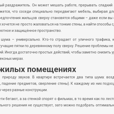
ый раздражитель. Он может мешать работе, прерывать сладкий 
ажется, что соседи специально передвигают мебель, выбирая дл
едпочтения жильцов сверху становятся общими – даже если вы
 хочется не просто жаловаться на тонкие стены, а найти способы 
 уютное и защищённое пространство.
шума – универсально. Кто-то страдает от уличного трафика, 
стучащие пятки по деревянному полу сверху. Решение проблемы не
й. Иногда достаточно простых действий, чтобы заметно снизить 
лексных мерах.
 жилых помещениях
ь природу звуков. В квартире встречается два типа шума: воз
и, падение предметов, сверление стены). К каждому из них подхо
 через разные конструкции.
ти бегают, а за стенкой спорят о фильмах, в то время как по лес
льного решения не существует, зато можно подобрать оптималь