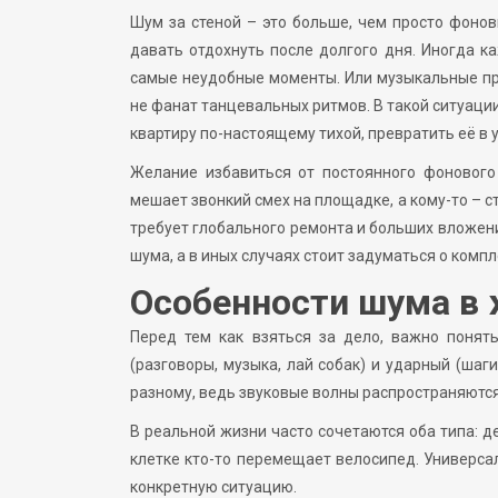
Шум за стеной – это больше, чем просто фонов
давать отдохнуть после долгого дня. Иногда к
самые неудобные моменты. Или музыкальные пр
не фанат танцевальных ритмов. В такой ситуации
квартиру по-настоящему тихой, превратить её в
Желание избавиться от постоянного фонового 
мешает звонкий смех на площадке, а кому-то – 
требует глобального ремонта и больших вложени
шума, а в иных случаях стоит задуматься о комп
Особенности шума в
Перед тем как взяться за дело, важно понят
(разговоры, музыка, лай собак) и ударный (шаг
разному, ведь звуковые волны распространяются
В реальной жизни часто сочетаются оба типа: де
клетке кто-то перемещает велосипед. Универса
конкретную ситуацию.