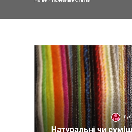
Home
Полезные Статьи
By
С
ОП
Натуральні чи суміш