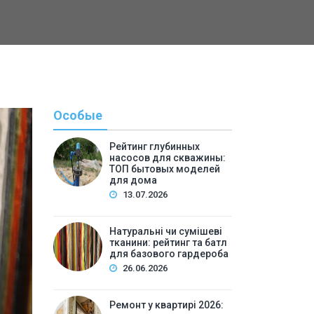
Особые
Рейтинг глубинных
насосов для скважины:
ТОП бытовых моделей
для дома
13.07.2026
Натуральні чи сумішеві
тканини: рейтинг та батл
Полезн
для базового гардероба
26.06.2026
By
Светлана А
Ремонт у квартирі 2026: 
Ремонт у квартирі 2026: