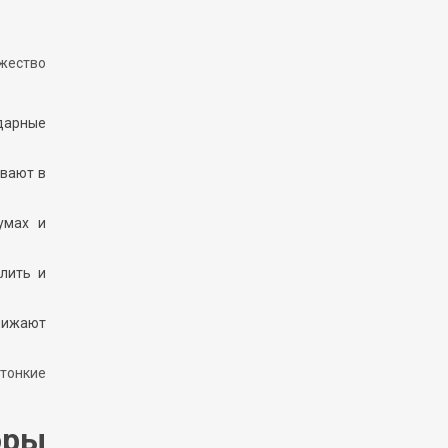
жество
ударные
ивают в
умах и
лить и
снижают
тонкие
оры