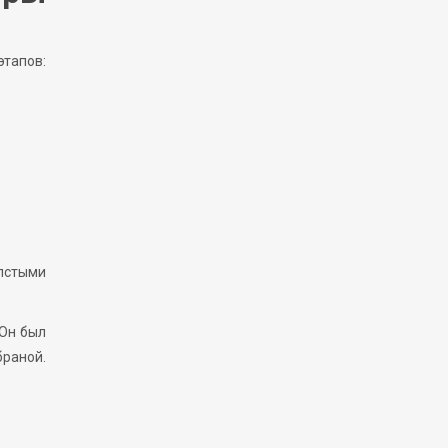
тапов:
лстыми
 Он был
браной.