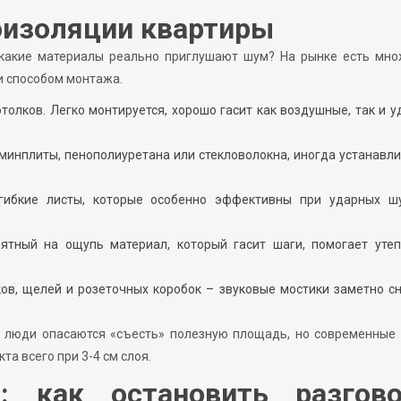
изоляции квартиры
: какие материалы реально приглушают шум? На рынке есть мно
и способом монтажа.
толков. Легко монтируется, хорошо гасит как воздушные, так и 
минплиты, пенополиуретана или стекловолокна, иногда устанавл
 гибкие листы, которые особенно эффективны при ударных ш
ятный на ощупь материал, который гасит шаги, помогает утеп
ков, щелей и розеточных коробок – звуковые мостики заметно 
а люди опасаются «съесть» полезную площадь, но современные 
а всего при 3-4 см слоя.
: как остановить разгов