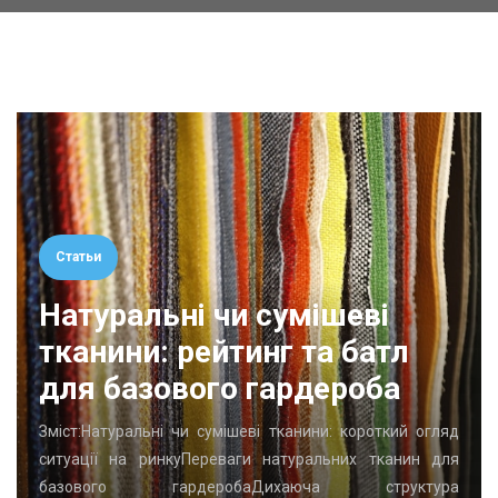
Статьи
Натуральні чи сумішеві
тканини: рейтинг та батл
для базового гардероба
Зміст:Натуральні чи сумішеві тканини: короткий огляд
ситуації на ринкуПереваги натуральних тканин для
базового гардеробаДихаюча структура