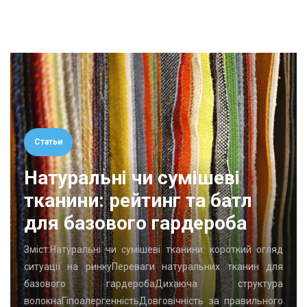
Статьи
Натуральні чи сумішеві
тканини: рейтинг та батл
для базового гардероба
Зміст:Натуральні чи сумішеві тканини: короткий огляд
ситуації на ринкуПереваги натуральних тканин для
базового гардеробаДихаюча структура
волокнаГіпоалергенністьДовговічність за правильного