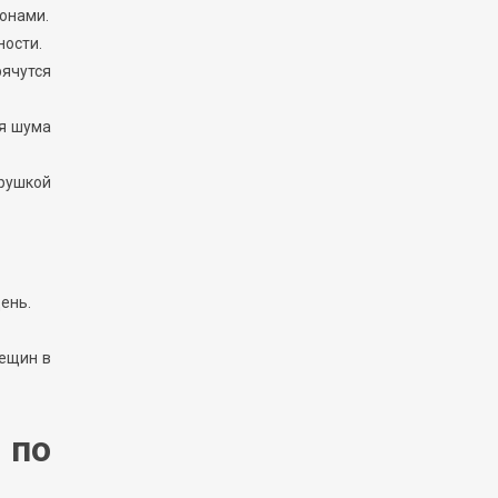
зонами.
ности.
рячутся
ия шума
рушкой
ень.
рещин в
 по