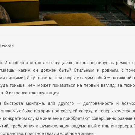
5 words
х. И особенно остро это ощущаешь, когда планируешь ремонт в
умаешь: каким он должен быть? Стильным и ровным, с точ
ми линиями? И тут начинаются споры с самим собой — натяжной 
куда тоньше, чем может показаться на первый взгляд: за техн
тей и нюансов эксплуатации.
 быстрота монтажа, для другого — долговечность и возмо
з знакомых была история про соседей сверху, и теперь хочется 
ом конкретном случае значение приобретают совершенно разные 
тий, требования к шумоизоляции, задуманный стиль интерьера.
остранство, приятное глазу и удобное в жизни.