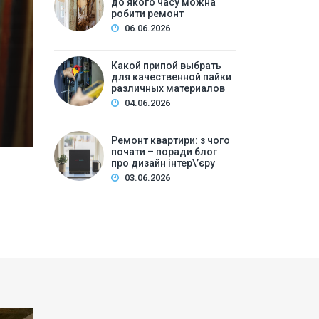
до якого часу можна
ре
робити ремонт
06.06.2026
Зміст:Часові рамки ремонтних робіт у квартирі: щ
робіт та обладнанняЛегкий косметичний ремонтКа
Какой припой выбрать
для качественной пайки
вечірній часКори…
различных материалов
04.06.2026
Ремонт квартири: з чого
почати – поради блог
про дизайн інтер\’єру
03.06.2026