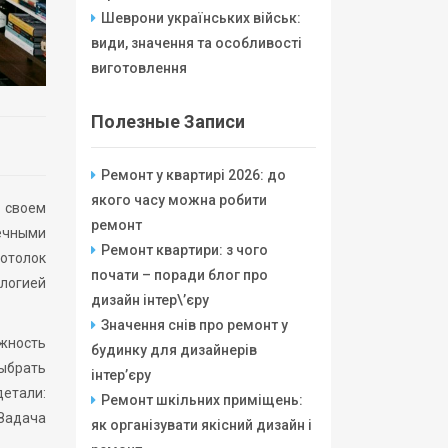
Шеврони українських військ:
види, значення та особливості
виготовлення
Полезные Записи
Ремонт у квартирі 2026: до
якого часу можна робити
 своем
ремонт
ечными
Ремонт квартири: з чого
потолок
почати – поради блог про
ологией
дизайн інтер\’єру
Значення снів про ремонт у
жность
будинку для дизайнерів
выбрать
інтер’єру
детали:
Ремонт шкільних приміщень:
 Задача
як організувати якісний дизайн і