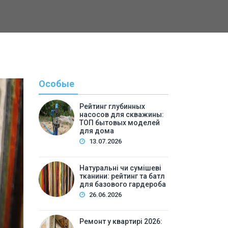
Особые
Рейтинг глубинных
насосов для скважины:
ТОП бытовых моделей
для дома
13.07.2026
Натуральні чи сумішеві
тканини: рейтинг та батл
Полезн
для базового гардероба
26.06.2026
By
Светлана А
Ремонт у квартирі 2026: 
Ремонт у квартирі 2026: