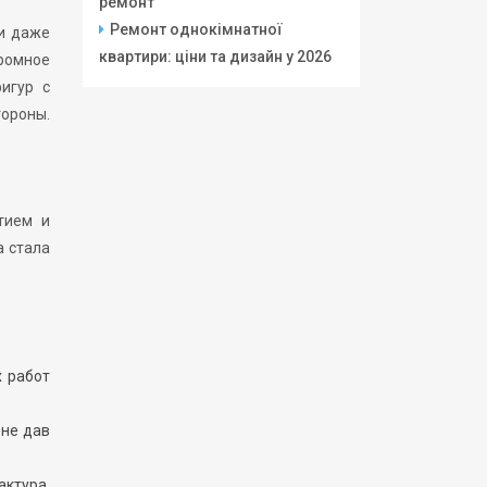
ремонт
Ремонт однокімнатної
 и даже
квартири: ціни та дизайн у 2026
ромное
игур с
ороны.
тием и
а стала
х работ
 не дав
ктура.