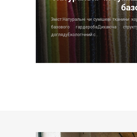
баз
го начать
Зміст:Натуральні чи сумішеві тканини: к
вень: ТОП
базового гардеробаДихаюча структу
доглядуЕкологічний с…