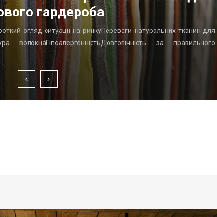
ового гардероба
ороткий огляд ситуації на ринкуПереваги натуральних тканин для
ра волокнаГіпоалергенністьДовговічність за правильного