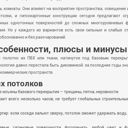
ть комнаты. Они влияют на восприятие пространства, освещение
толки, и гипсокартонные конструкции сегодня предлагают ог
ичных однотонных поверхностей до сложных многоуровневых ф
ия. Но у каждого из вариантов есть свои сильные и слабые ст
обоснованно и без разочарований.
собенности, плюсы и минусы
 полотно из ПВХ или ткани, натянутое под базовым перекры
нология давно перестала быть диковинкой: за последние годы он
 коммерческих пространств.
х потолков
е изъяны базового перекрытия — трещины, пятна, неровности.
ает всего несколько часов, не требует глобальных строительны
тир: если соседи зальют сверху, потолок сможет удержать воду,
евые, сатиновые поверхности; фотопечать, любой цвет и фа