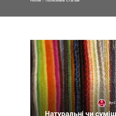
Home
Полезные Статьи
By
С
ОП
Натуральні чи суміш