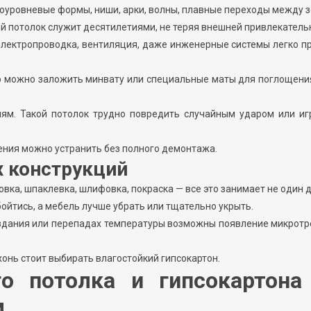
гоуровневые формы, ниши, арки, волны, плавные переходы между 
 потолок служит десятилетиями, не теряя внешней привлекатель
лектропроводка, вентиляция, даже инженерные системы легко п
ию можно заложить минвату или специальные маты для поглощен
иям. Такой потолок трудно повредить случайным ударом или иг
ния можно устранить без полного демонтажа.
 конструкций
овка, шпаклевка, шлифовка, покраска — все это занимает не один д
бойтись, а мебель лучше убрать или тщательно укрыть.
 здания или перепадах температуры возможны появление микрот
хонь стоит выбирать влагостойкий гипсокартон.
о потолка и гипсокартона
м