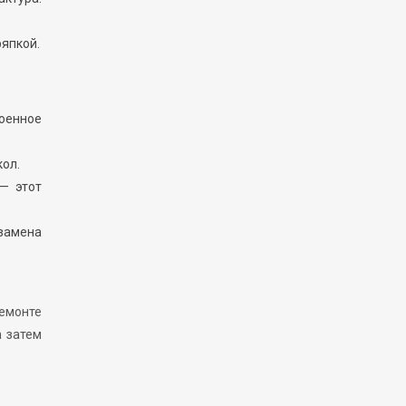
ряпкой.
роенное
ол.
— этот
 замена
емонте
а затем