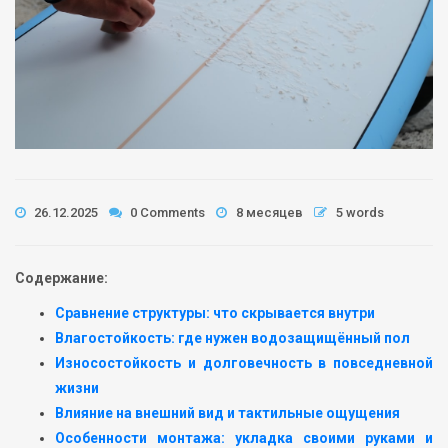
26.12.2025
0 Comments
8 месяцев
5 words
Содержание:
Сравнение структуры: что скрывается внутри
Влагостойкость: где нужен водозащищённый пол
Износостойкость и долговечность в повседневной
жизни
Влияние на внешний вид и тактильные ощущения
Особенности монтажа: укладка своими руками и