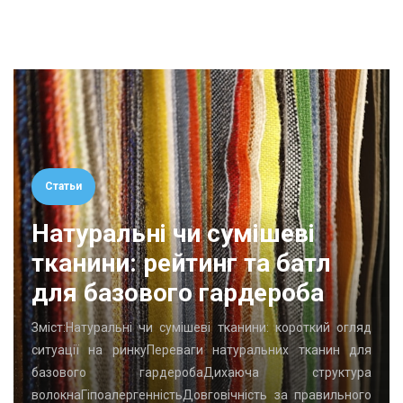
Статьи
Натуральні чи сумішеві
тканини: рейтинг та батл
для базового гардероба
Зміст:Натуральні чи сумішеві тканини: короткий огляд
ситуації на ринкуПереваги натуральних тканин для
базового гардеробаДихаюча структура
волокнаГіпоалергенністьДовговічність за правильного