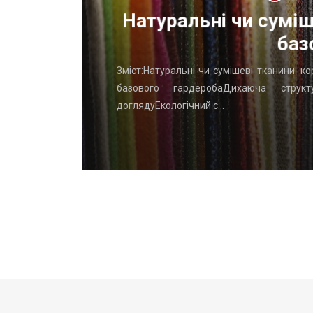
ОП
Натуральні чи суміш
баз
го начать
Зміст:Натуральні чи сумішеві тканини: к
вень: ТОП
базового гардеробаДихаюча структу
доглядуЕкологічний с…