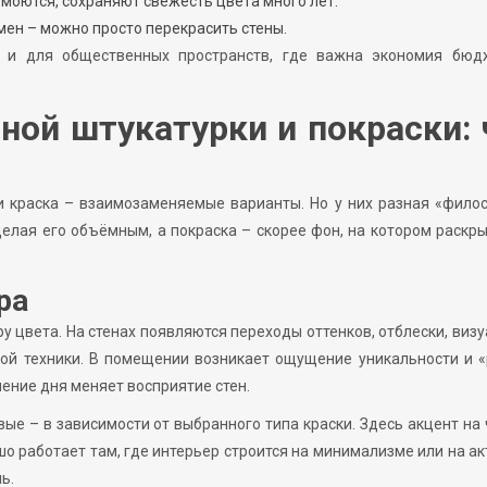
 моются, сохраняют свежесть цвета много лет.
мен – можно просто перекрасить стены.
к и для общественных пространств, где важна экономия бюд
ной штукатурки и покраски: 
и краска – взаимозаменяемые варианты. Но у них разная «фило
делая его объёмным, а покраска – скорее фон, на котором раскр
ра
у цвета. На стенах появляются переходы оттенков, отблески, виз
ной техники. В помещении возникает ощущение уникальности и 
ение дня меняет восприятие стен.
ые – в зависимости от выбранного типа краски. Здесь акцент на
шо работает там, где интерьер строится на минимализме или на а
ь.