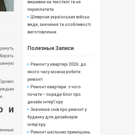
вишивки на текстилі та не
переплатити
Шеврони українських військ:
види, значення та особливості
виготовлення
Полезные Записи
ркнуть
бирать
канную
Ремонт у квартирі 2026: до
якого часу можна робити
ремонт
 Однако
Ремонт квартири: з чого
каждым
почати – поради блог про
е.
дизайн інтер\’єру
р и
Значення снів про ремонт у
будинку для дизайнерів
інтер’єру
менные
Ремонт шкільних приміщень: