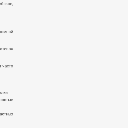
убокое,
громной
затевая
т часто
елки.
ростые
астных