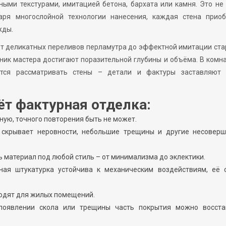
ыми текстурами, имитацией бетона, бархата или камня. Это не
аря многослойной технологии нанесения, каждая стена приоб
жды.
от деликатных переливов перламутра до эффектной имитации ст
ник мастера достигают поразительной глубины и объёма. В комна
чется рассматривать стены – детали и фактуры заставляют 
т фактурная отделка:
ную, точного повторения быть не может.
 скрывает неровности, небольшие трещины и другие несоверш
 материал под любой стиль – от минимализма до эклектики.
нная штукатурка устойчива к механическим воздействиям, её 
ходят для жилых помещений.
 появлении скола или трещины часть покрытия можно восста