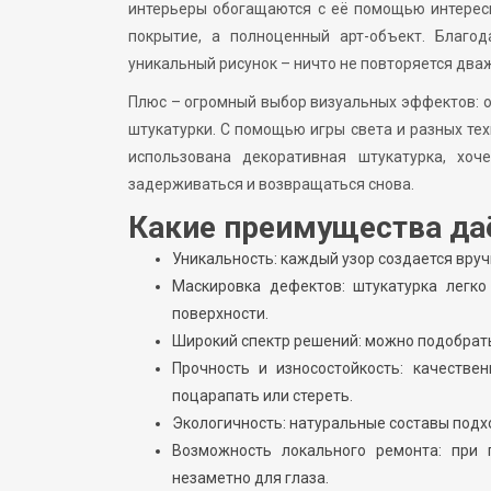
интерьеры обогащаются с её помощью интересн
покрытие, а полноценный арт-объект. Благод
уникальный рисунок – ничто не повторяется два
Плюс – огромный выбор визуальных эффектов: 
штукатурки. С помощью игры света и разных тех
использована декоративная штукатурка, хо
задерживаться и возвращаться снова.
Какие преимущества даё
Уникальность: каждый узор создается вруч
Маскировка дефектов: штукатурка легко
поверхности.
Широкий спектр решений: можно подобрать
Прочность и износостойкость: качестве
поцарапать или стереть.
Экологичность: натуральные составы под
Возможность локального ремонта: при
незаметно для глаза.