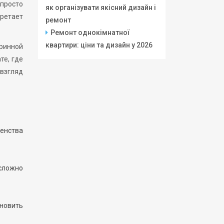
 просто
як організувати якісний дизайн і
ретает
ремонт
Ремонт однокімнатної
квартири: ціни та дизайн у 2026
аринной
те, где
взгляд
енства
сложно
новить