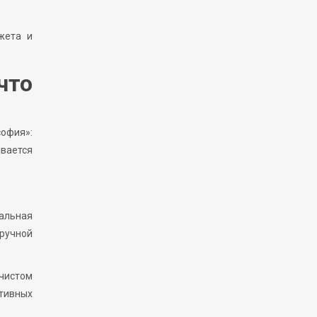
жета и
что
софия»:
ывается
уальная
«ручной
 чистом
ктивных