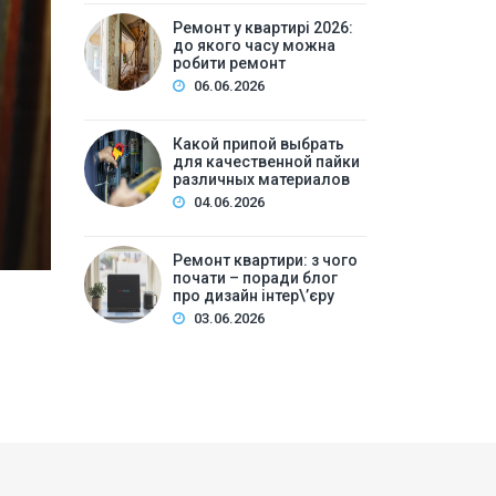
Ремонт у квартирі 2026: 
Ремонт у квартирі 2026:
до якого часу можна
ре
робити ремонт
06.06.2026
Зміст:Часові рамки ремонтних робіт у квартирі: щ
робіт та обладнанняЛегкий косметичний ремонтКа
Какой припой выбрать
для качественной пайки
вечірній часКори…
различных материалов
04.06.2026
Ремонт квартири: з чого
почати – поради блог
про дизайн інтер\’єру
03.06.2026