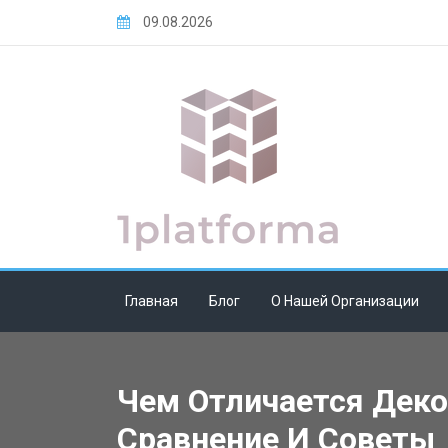
Skip
09.08.2026
to
content
Главная
Блог
О Нашей Организации
Чем Отличается Деко
Сравнение И Советы