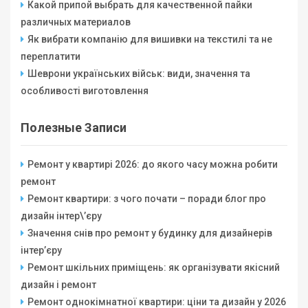
Какой припой выбрать для качественной пайки
различных материалов
Як вибрати компанію для вишивки на текстилі та не
переплатити
Шеврони українських військ: види, значення та
особливості виготовлення
Полезные Записи
Ремонт у квартирі 2026: до якого часу можна робити
ремонт
Ремонт квартири: з чого почати – поради блог про
дизайн інтер\’єру
Значення снів про ремонт у будинку для дизайнерів
інтер’єру
Ремонт шкільних приміщень: як організувати якісний
дизайн і ремонт
Ремонт однокімнатної квартири: ціни та дизайн у 2026