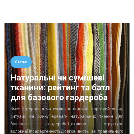
Статьи
Натуральні чи сумішеві
тканини: рейтинг та батл
для базового гардероба
Зміст:Натуральні чи сумішеві тканини: короткий огляд
ситуації на ринкуПереваги натуральних тканин для
базового гардеробаДихаюча структура
волокнаГіпоалергенністьДовговічність за правильного