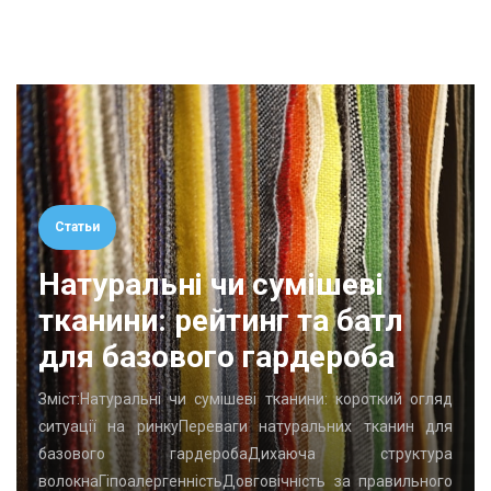
Статьи
Натуральні чи сумішеві
тканини: рейтинг та батл
для базового гардероба
Зміст:Натуральні чи сумішеві тканини: короткий огляд
ситуації на ринкуПереваги натуральних тканин для
базового гардеробаДихаюча структура
волокнаГіпоалергенністьДовговічність за правильного