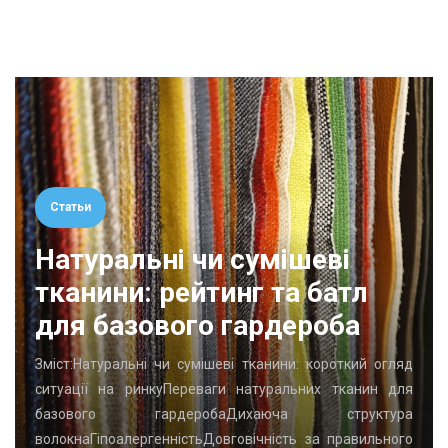
Статьи
Натуральні чи сумішеві
тканини: рейтинг та батл
для базового гардероба
Зміст:Натуральні чи сумішеві тканини: короткий огляд
ситуації на ринкуПереваги натуральних тканин для
базового гардеробаДихаюча структура
волокнаГіпоалергенністьДовговічність за правильного