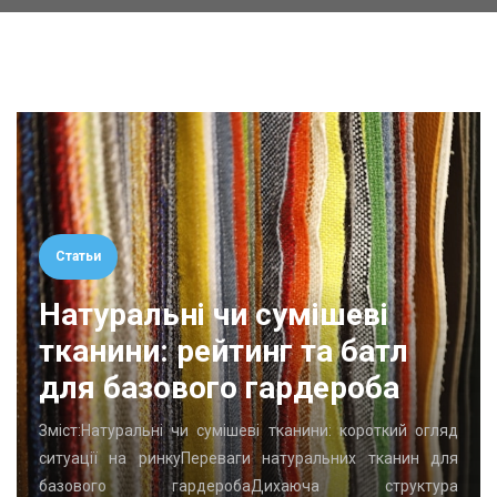
Статьи
Натуральні чи сумішеві
тканини: рейтинг та батл
для базового гардероба
Зміст:Натуральні чи сумішеві тканини: короткий огляд
ситуації на ринкуПереваги натуральних тканин для
базового гардеробаДихаюча структура