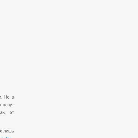
. Но в
о везут
зы, от
но лишь