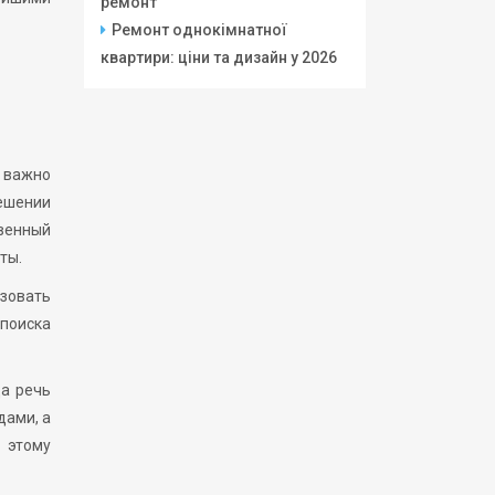
ремонт
Ремонт однокімнатної
квартири: ціни та дизайн у 2026
 важно
ешении
венный
ты.
изовать
 поиска
да речь
дами, а
 этому