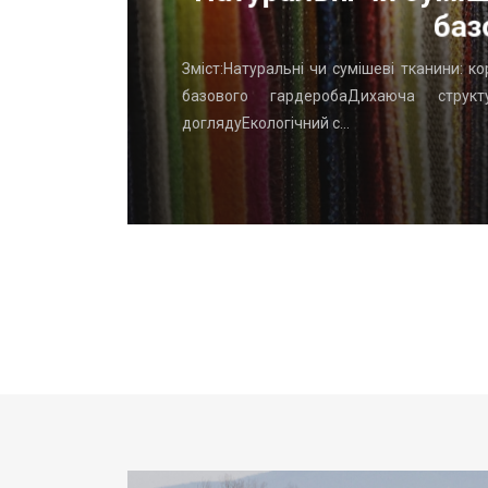
баз
го начать
Зміст:Натуральні чи сумішеві тканини: к
вень: ТОП
базового гардеробаДихаюча структу
доглядуЕкологічний с…