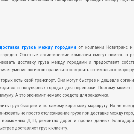
доставка грузов между городами
от коипании Новитранс и
городов. Опытные логистические компании смогут помочь в р
низовать доставку груза между городами и предоставят собст
о влияет умение логистов правильно построить оптимальные маршру
оторых есть свой транспорт. Они могут быстрее и дешевле орган
аходится в популярных городах для перевозки. Поэтому момент
нимуму. А это экономит немало средств для заказчика.
ить груз быстрее и по самому короткому маршруту. Но не всег
анизовать не просто отслеживание груза при доставке между горо
 возможных ДТП, ремонтах дорог и прочих данных. Благодаря
ыстрее доставляет груз к клиенту.