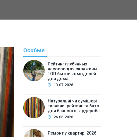
Особые
Рейтинг глубинных
насосов для скважины:
ТОП бытовых моделей
для дома
13.07.2026
Натуральні чи сумішеві
тканини: рейтинг та батл
Полезн
для базового гардероба
26.06.2026
By
Светлана А
Ремонт у квартирі 2026: 
Ремонт у квартирі 2026: