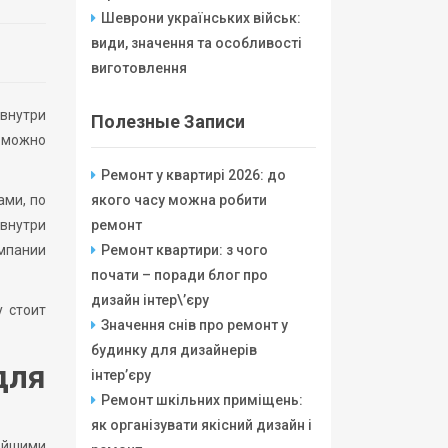
Шеврони українських військ:
види, значення та особливості
виготовлення
 внутри
Полезные Записи
о можно
Ремонт у квартирі 2026: до
ами, по
якого часу можна робити
 внутри
ремонт
омпании
Ремонт квартири: з чого
почати – поради блог про
дизайн інтер\’єру
у стоит
Значення снів про ремонт у
будинку для дизайнерів
для
інтер’єру
Ремонт шкільних приміщень:
як організувати якісний дизайн і
ейшими