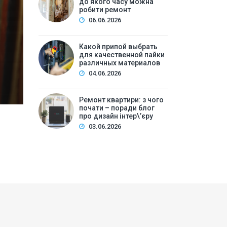
до якого часу можна
ре
робити ремонт
06.06.2026
Зміст:Часові рамки ремонтних робіт у квартирі: щ
робіт та обладнанняЛегкий косметичний ремонтКа
Какой припой выбрать
для качественной пайки
вечірній часКори…
различных материалов
04.06.2026
Ремонт квартири: з чого
почати – поради блог
про дизайн інтер\’єру
03.06.2026