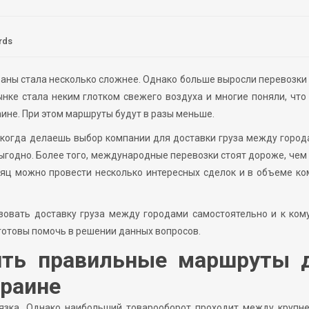
rds
траны стала несколько сложнее. Однако больше выросли перевозки
нке стала неким глотком свежего воздуха и многие поняли, чт
ине. При этом маршруты будут в разы меньше.
, когда делаешь выбор компании для доставки груза между город
выгодно. Более того, международные перевозки стоят дороже, чем
сяц можно провести несколько интересных сделок и в объеме к
изовать доставку груза между городами самостоятельно и к ком
готовы помочь в решении данных вопросов.
ить правильные маршруты 
краине
вязка. Однако наибольший товарооборот проходит между крупн